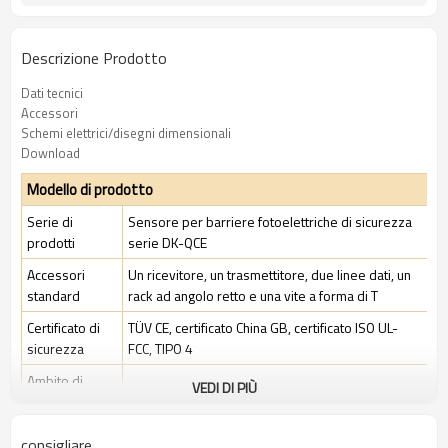
Descrizione Prodotto
Dati tecnici
Accessori
Schemi elettrici/disegni dimensionali
Download
Modello di prodotto
Serie di
Sensore per barriere fotoelettriche di sicurezza
prodotti
serie DK-QCE
Accessori
Un ricevitore, un trasmettitore, due linee dati, un
standard
rack ad angolo retto e una vite a forma di T
Certificato di
TÜV CE, certificato China GB, certificato ISO UL-
sicurezza
FCC, TIPO 4
Ambito di
VEDI DI PIÙ
Ambiente industriale standard
applicazione
consigliare
Caratteristiche