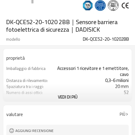
DK-QCE52-20-1020 2BB｜Sensore barriera
fotoelettrica di sicurezza｜DADISICK
DK-QCE52-20-10202BB
modello
proprietà
Accessori 1 ricevitore e 1 emettitore,
Imballaggio di fabbrica
cavo
0,3-6 milioni
Distanza di rilevamento:
20 mm
Spaziatura tra i raggi:
52
Numero di assi ottici:
VEDI DI PIÙ
1020 mm
Altezza di protezione:
2PNP
2 uscite di sicurezza
(OSSD)
valutare
PIÙ
Dotato di connettore M12
Spina di interfaccia
con accessori di montaggio
Il prodotto arriva:
TUV, UL, CE, RoSH, GB
Certificazione:
AGGIUNGI RECENSIONE