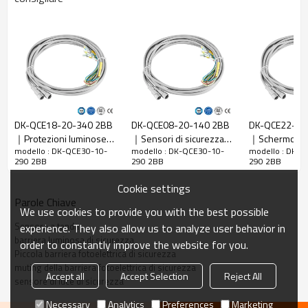
Rapporto di
10 mm
risoluzione
Controlla la
18 mm
precisione
Numero di
raggi
30
DK-QCE18-20-340 2BB
DK-QCE08-20-140 2BB
DK-QCE22-40
Altezza di
｜Protezioni luminose
｜Sensori di sicurezza
｜Schermo lum
protezione
290mm
modello : DK-QCE30-10-
modello : DK-QCE30-10-
modello : DK-Q
per macchine｜DADISICK
per macchine｜DADISICK
sicurezza｜DA
290 2BB
290 2BB
290 2BB
La dimensione
30mm*30mm*L, L è la lunghezza dell'emettitore e
complessiva
del ricevitore.
Cookie settings
Parole Chiave
Distanza di
30-6000mm
We use cookies to provide you with the best possible
rilevamento
Sensore a tenda
experience. They also allow us to analyze user behavior in
Tempo di
barriera luminosa di sicurezza
order to constantly improve the website for you.
≤15ms
risposta
Piccola barriera fotoelettrica di sicurezza
muting della barriera fotoelettrica di sicurezza
Accept all
Accept Selection
Reject All
sensore di luce di sicurezza
Dati meccanici
Necessary
Analytics
Preferences
Marketing
Materiale