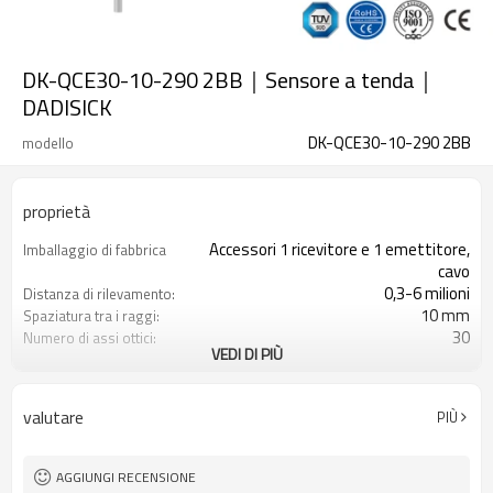
DK-QCE30-10-290 2BB｜Sensore a tenda｜
DADISICK
DK-QCE30-10-290 2BB
modello
proprietà
Accessori 1 ricevitore e 1 emettitore,
Imballaggio di fabbrica
cavo
0,3-6 milioni
Distanza di rilevamento:
10 mm
Spaziatura tra i raggi:
30
Numero di assi ottici:
VEDI DI PIÙ
290 mm
Altezza di protezione:
2PNP
2 uscite di sicurezza
(OSSD)
valutare
PIÙ
Dotato di connettore M12
Spina di interfaccia
con accessori di montaggio
Il prodotto arriva:
TUV, UL, CE, RoSH, GB
Certificazione:
AGGIUNGI RECENSIONE