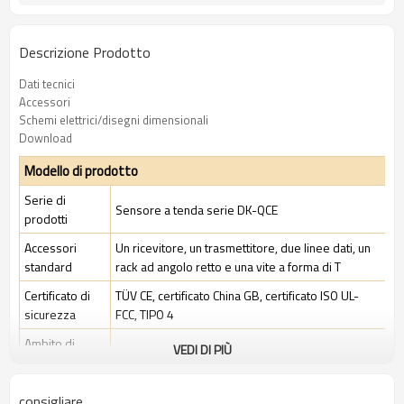
Descrizione Prodotto
Dati tecnici
Accessori
Schemi elettrici/disegni dimensionali
Download
Modello di prodotto
Serie di
Sensore a tenda serie DK-QCE
prodotti
Accessori
Un ricevitore, un trasmettitore, due linee dati, un
standard
rack ad angolo retto e una vite a forma di T
Certificato di
TÜV CE, certificato China GB, certificato ISO UL-
sicurezza
FCC, TIPO 4
Ambito di
VEDI DI PIÙ
Ambiente industriale standard
applicazione
consigliare
Caratteristiche