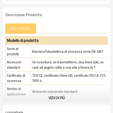
Descrizione Prodotto
DATI TECNICI
Modello di prodotto
Serie di
Barriera fotoelettrica di sicurezza serie DK-QBT
prodotti
Accessori
Un ricevitore, un trasmettitore, due linee dati, un
standard
rack ad angolo retto e una vite a forma di T
Certificato di
TÜV CE, certificato China GB, certificato ISO UL-FCC,
sicurezza
TIPO 4
Ambito di
Ambiente industriale standard
applicazione
VEDI DI PIÙ
Caratteristiche
consigliare
Spazio tra i