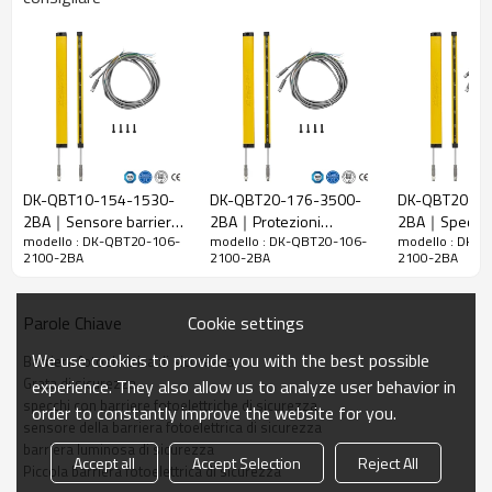
20 mm
raggi
Rileva la
28 mm
precisione
Quantità di
106
travi
Raggio
2100 mm
d'azione
DK-QBT10-154-1530-
DK-QBT20-176-3500-
DK-QBT20-15
2BA｜Sensore barriera
2BA｜Protezioni
2BA｜Specchi
Taglia del
15mm*30mm*L, L è la lunghezza dell'emettitore e
modello : DK-QBT20-106-
modello : DK-QBT20-106-
modello : DK-
fotoelettrica di sicurezza
luminose per macchine
barriere fotoel
prodotto
del ricevitore.
2100-2BA
2100-2BA
2100-2BA
｜DADISICK
｜DADISICK
sicurezza｜DA
Distanza di
rilevamento
30-3000mm
Cookie settings
Parole Chiave
Tempo di
We use cookies to provide you with the best possible
Barriera fotoelettrica di sicurezza
risposta
≤15 ms
Grata di sicurezza
experience. They also allow us to analyze user behavior in
specchi con barriere fotoelettriche di sicurezza
order to constantly improve the website for you.
Dati meccanici
sensore della barriera fotoelettrica di sicurezza
barriera luminosa di sicurezza
Materiale
Accept all
Accept Selection
Reject All
Metallo
Piccola barriera fotoelettrica di sicurezza
dell'alloggiamento