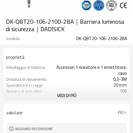
DK-QBT20-106-2100-2BA｜Barriera luminosa
di sicurezza｜DADISICK
DK-QBT20-106-2100-2BA
modello
proprietà
Accessori 1 ricevitore e 1 emettitore,
Imballaggio di fabbrica
cavo
0,3-3M
Distanza di rilevamento:
20 mm
Spaziatura tra i raggi:
106
Numero di assi ottici:
VEDI DI PIÙ
2100 mm
Altezza di protezione:
2PNP
2 uscite di sicurezza
(OSSD)
valutare
PIÙ
Dotato di connettore M8
Spina di interfaccia
TÜV CE, Cina GB, certificato ISO UL-
Certificazione:
FCC, TIPO 4
AGGIUNGI RECENSIONE