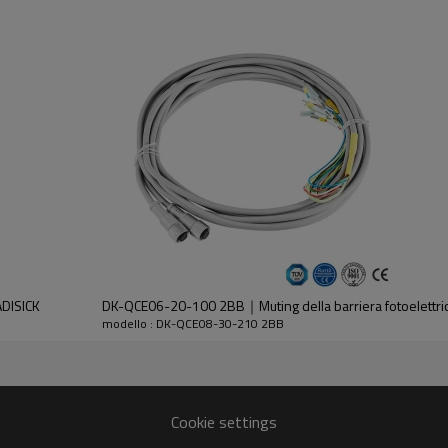
dell'emettitore e del ricevitore.
ADISICK
DK-QCE06-20-100 2BB｜Muting della barriera fotoelettri
modello : DK-QCE08-30-210 2BB
30%GF
Cookie settings