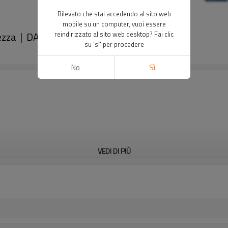
Rilevato che stai accedendo al sito web
mobile su un computer, vuoi essere
rezza｜DADISICK
reindirizzato al sito web desktop? Fai clic
su 'sì' per procedere
No
Sì
VEDI DI PIÙ