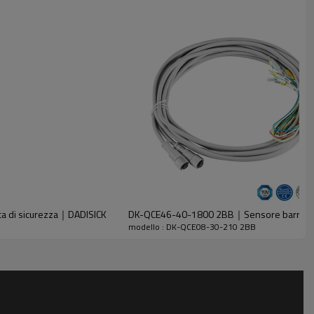
ca di sicurezza｜DADISICK
DK-QCE46-40-1800 2BB｜Sensore barriera 
modello : DK-QCE08-30-210 2BB