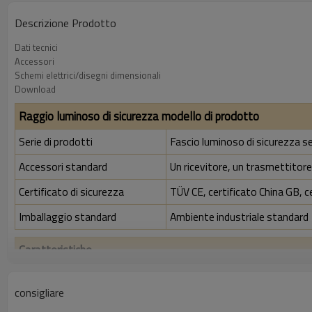
Descrizione Prodotto
Dati tecnici
Accessori
Schemi elettrici/disegni dimensionali
Download
Raggio luminoso di sicurezza modello di prodotto
Serie di prodotti
Fascio luminoso di sicurezza s
Accessori standard
Un ricevitore, un trasmettitore,
Certificato di sicurezza
TÜV CE, certificato China GB, c
Imballaggio standard
Ambiente industriale standard
Caratteristiche
Rapporto di risoluzione
30 mm
consigliare
Controlla la precisione
38 mm