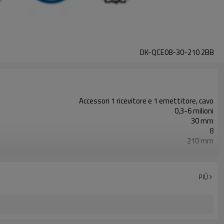
DK-QCE08-30-210 2BB
Accessori 1 ricevitore e 1 emettitore, cavo
0,3-6 milioni
30 mm
8
210 mm
2PNP
Dotato di connettore M12
con accessori di montaggio
PIÙ
TUV, UL, CE, RoSH, GB