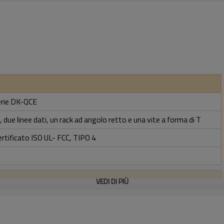
erie DK-QCE
 due linee dati, un rack ad angolo retto e una vite a forma di T
ertificato ISO UL- FCC, TIPO 4
VEDI DI PIÙ