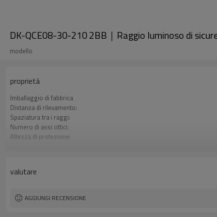
DK-QCE08-30-210 2BB｜Raggio luminoso di sicu
modello
proprietà
Imballaggio di fabbrica
Distanza di rilevamento:
Spaziatura tra i raggi:
Numero di assi ottici:
Altezza di protezione:
2 uscite di sicurezza (OSSD)
Spina di interfaccia
Il prodotto arriva:
valutare
Certificazione:
AGGIUNGI RECENSIONE