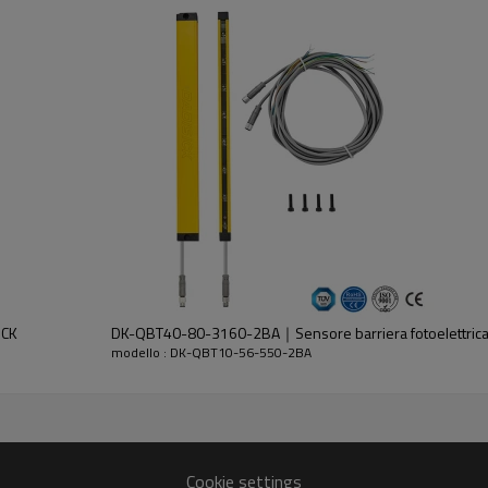
dell'emettitore e del ricevitore.
ICK
DK-QBT40-80-3160-2BA｜Sensore barriera fotoelettri
modello : DK-QBT10-56-550-2BA
30%GF
Cookie settings