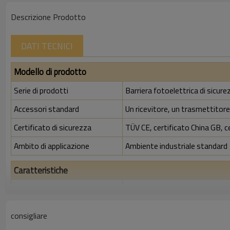
Descrizione Prodotto
DATI TECNICI
Modello di prodotto
Serie di prodotti
Barriera fotoelettrica di sicu
Accessori standard
Un ricevitore, un trasmettitore,
Certificato di sicurezza
TÜV CE, certificato China GB, c
Ambito di applicazione
Ambiente industriale standard
Caratteristiche
Spazio tra i raggi
10 mm
Rileva la precisione
18 mm
consigliare
Quantità di travi
56