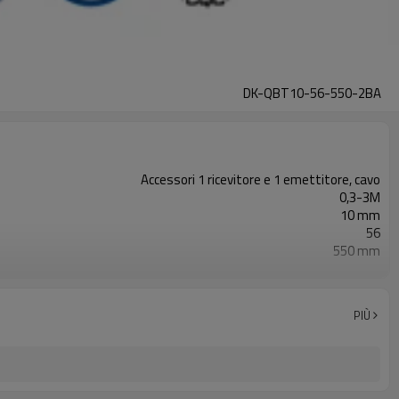
DK-QBT10-56-550-2BA
Accessori 1 ricevitore e 1 emettitore, cavo
0,3-3M
10 mm
56
550 mm
2PNP
Dotato di connettore M8
TÜV CE, Cina GB, certificato ISO UL-FCC, TIPO 4
PIÙ