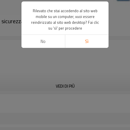
Rilevato che stai accedendo al sito web
mobile su un computer, vuoi essere
i sicurezza｜DADISICK
reindirizzato al sito web desktop? Fai clic
su 'sì' per procedere
No
Sì
VEDI DI PIÙ