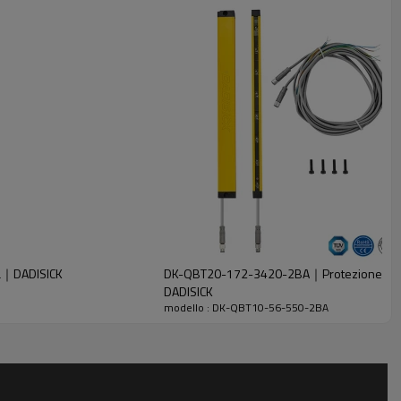
ca｜DADISICK
DK-QBT20-172-3420-2BA｜Protezione macch
DADISICK
modello : DK-QBT10-56-550-2BA