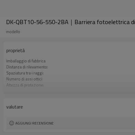
DK-QBT10-56-550-2BA｜Barriera fotoelettrica d
modello
proprietà
Imballaggio di fabbrica
Distanza di rilevamento:
Spaziatura tra i raggi:
Numero di assi ottici:
Altezza di protezione:
2 uscite di sicurezza (OSSD)
Spina di interfaccia
Certificazione:
valutare
AGGIUNGI RECENSIONE