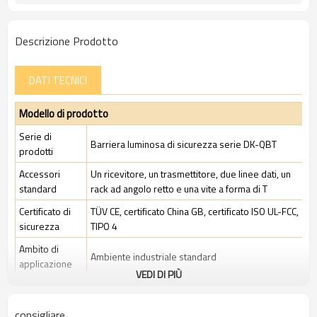
Descrizione Prodotto
DATI TECNICI
Modello di prodotto
Serie di
Barriera luminosa di sicurezza serie DK-QBT
prodotti
Accessori
Un ricevitore, un trasmettitore, due linee dati, un
standard
rack ad angolo retto e una vite a forma di T
Certificato di
TÜV CE, certificato China GB, certificato ISO UL-FCC,
sicurezza
TIPO 4
Ambito di
Ambiente industriale standard
applicazione
VEDI DI PIÙ
Caratteristiche
consigliare
Spazio tra i