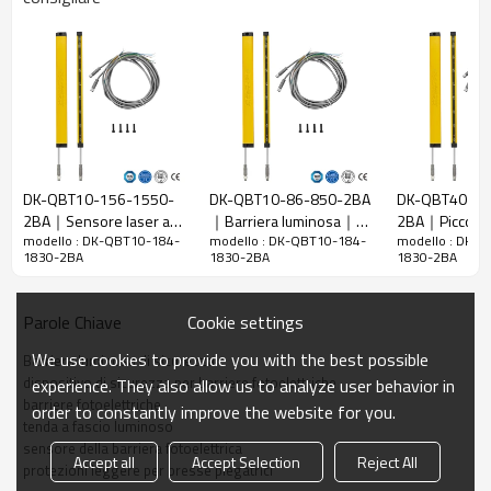
10 mm
raggi
Rileva la
18 mm
precisione
Quantità di
184
travi
Raggio
1830 mm
d'azione
DK-QBT10-156-1550-
DK-QBT10-86-850-2BA
DK-QBT40-68
2BA｜Sensore laser a
｜Barriera luminosa｜
2BA｜Piccola b
Taglia del
15mm*30mm*L, L è la lunghezza dell'emettitore e
modello : DK-QBT10-184-
modello : DK-QBT10-184-
modello : DK-
tenda｜DADISICK
DADISICK
fotoelettrica d
prodotto
del ricevitore.
1830-2BA
1830-2BA
1830-2BA
｜DADISICK
Distanza di
rilevamento
30-3000 mm
Cookie settings
Parole Chiave
Tempo di
We use cookies to provide you with the best possible
Barriera luminosa di sicurezza
risposta
≤15 ms
dispositivo di sicurezza per barriere fotoelettriche
experience. They also allow us to analyze user behavior in
barriere fotoelettriche
order to constantly improve the website for you.
Dati meccanici
tenda a fascio luminoso
sensore della barriera fotoelettrica
Materiale
Accept all
Accept Selection
Reject All
Metallo
protezioni leggere per presse piegatrici
dell'alloggiamento