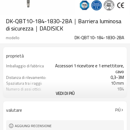
DK-QBT10-184-1830-2BA｜Barriera luminosa
di sicurezza｜DADISICK
DK-QBT10-184-1830-2BA
modello
proprietà
Accessori 1 ricevitore e 1 emettitore,
Imballaggio di fabbrica
cavo
0,3-3M
Distanza di rilevamento:
10 mm
Spaziatura tra i raggi:
184
Numero di assi ottici:
VEDI DI PIÙ
1830 mm
Altezza di protezione:
2PNP
2 uscite di sicurezza
(OSSD)
valutare
PIÙ
Dotato di connettore M8
Spina di interfaccia
TÜV CE, Cina GB, certificato ISO UL-
Certificazione:
FCC, TIPO 4
AGGIUNGI RECENSIONE