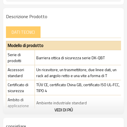
Descrizione Prodotto
DATI TECNICI
Modello di prodotto
Serie di
Barriera ottica di sicurezza serie DK-QBT
prodotti
Accessori
Un ricevitore, un trasmettitore, due linee dati, un
standard
rack ad angolo retto e una vite a forma di T
Certificato di
TÜV CE, certificato China GB, certificato ISO UL-FCC,
sicurezza
TIPO 4
Ambito di
Ambiente industriale standard
applicazione
VEDI DI PIÙ
Caratteristiche
consigliare
Spazio tra i