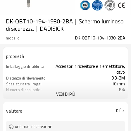
DK-QBT10-194-1930-2BA｜Schermo luminoso
di sicurezza｜DADISICK
DK-QBT10-194-1930-2BA
modello
proprietà
Accessori 1 ricevitore e 1 emettitore,
Imballaggio di fabbrica
cavo
0,3-3M
Distanza di rilevamento:
10 mm
Spaziatura tra i raggi:
194
Numero di assi ottici:
VEDI DI PIÙ
1930 mm
Altezza di protezione:
2PNP
2 uscite di sicurezza
(OSSD)
valutare
PIÙ
Dotato di connettore M8
Spina di interfaccia
TÜV CE, Cina GB, certificato ISO UL-
Certificazione:
FCC, TIPO 4
AGGIUNGI RECENSIONE