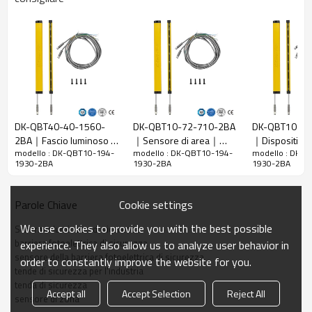
10 mm
raggi
Rileva la
18 mm
precisione
Quantità di
194
travi
Raggio
1930 mm
d'azione
DK-QBT40-40-1560-
DK-QBT10-72-710-2BA
DK-QBT10-90
2BA｜Fascio luminoso di
｜Sensore di area｜
｜Dispositivo 
Taglia del
15mm*30mm*L, L è la lunghezza dell'emettitore e
modello : DK-QBT10-194-
modello : DK-QBT10-194-
modello : DK-
sicurezza｜DADISICK
DADISICK
sicurezza per 
prodotto
del ricevitore.
1930-2BA
1930-2BA
1930-2BA
fotoelettrich
Distanza di
rilevamento
30-3000mm
Cookie settings
Parole Chiave
Tempo di
We use cookies to provide you with the best possible
Schermo luminoso di sicurezza
risposta
≤15 ms
barriera fotoelettrica di sicurezza
experience. They also allow us to analyze user behavior in
sensore della barriera fotoelettrica di sicurezza
order to constantly improve the website for you.
Dati meccanici
tende di sicurezza per l'industria
tenda di sicurezza
Materiale
Accept all
Accept Selection
Reject All
Metallo
sensore di zona
dell'alloggiamento