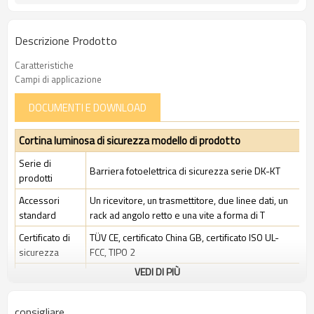
Descrizione Prodotto
Caratteristiche
Campi di applicazione
DOCUMENTI E DOWNLOAD
Cortina luminosa di sicurezza modello di prodotto
Serie di
Barriera fotoelettrica di sicurezza serie DK-KT
prodotti
Accessori
Un ricevitore, un trasmettitore, due linee dati, un
standard
rack ad angolo retto e una vite a forma di T
Certificato di
TÜV CE, certificato China GB, certificato ISO UL-
sicurezza
FCC, TIPO 2
VEDI DI PIÙ
Ambito di
Ambiente industriale standard
applicazione
consigliare