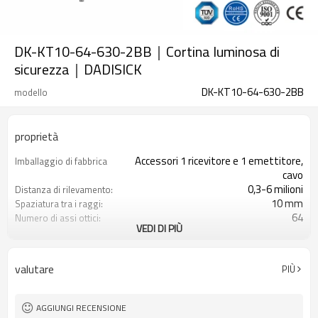
DK-KT10-64-630-2BB｜Cortina luminosa di
sicurezza｜DADISICK
DK-KT10-64-630-2BB
modello
proprietà
Accessori 1 ricevitore e 1 emettitore,
Imballaggio di fabbrica
cavo
0,3-6 milioni
Distanza di rilevamento:
10 mm
Spaziatura tra i raggi:
64
Numero di assi ottici:
VEDI DI PIÙ
630 mm
Altezza di protezione:
2PNP
2 uscite di sicurezza
(OSSD)
valutare
PIÙ
Dotato di connettore M8
Spina di interfaccia
TUV, UL, CE, RoSH, GB
Certificazione:
AGGIUNGI RECENSIONE