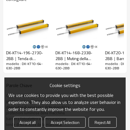
Caratteristiche
Spazio tra i
10 mm
raggi
Rileva la
18 mm
precisione
Quantità di
64
travi
DK-KT14-196-2730-
DK-KT14-168-2338-
DK-KT20-106
Raggio
2BB｜Tenda di
2BB｜Muting della
2BB｜Barriera
630 mm
d'azione
modello : DK-KT10-64-
modello : DK-KT10-64-
modello : DK-K
sicurezza｜DADISICK
barriera fotoelettrica di
｜DADISICK
630-2BB
630-2BB
630-2BB
sicurezza｜DADISICK
Taglia del
29mm*29mm*L, L è la lunghezza dell'emettitore e
prodotto
del ricevitore.
Cookie settings
Parole Chiave
Distanza di
rilevamento
30-6000mm
We use cookies to provide you with the best possible
Cortina luminosa di sicurezza
protezioni leggere per presse piegatrici
experience. They also allow us to analyze user behavior in
Tempo di
dispositivi di sicurezza della macchina
order to constantly improve the website for you.
risposta
≤15 ms
protezioni luminose della macchina
barriera fotoelettrica di misurazione
Accept all
Accept Selection
Reject All
tende di sicurezza della macchina
Dati meccanici