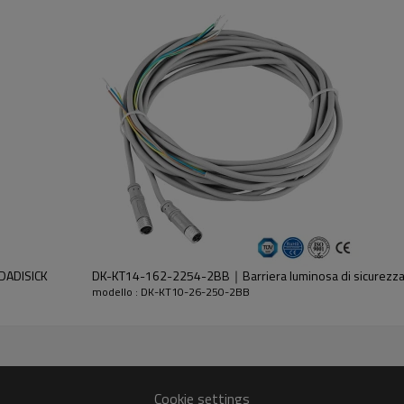
dell'emettitore e del ricevitore.
DADISICK
DK-KT14-162-2254-2BB｜Barriera luminosa di sicurez
modello : DK-KT10-26-250-2BB
30%GF
Cookie settings