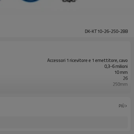
DK-KT10-26-250-2BB
Accessori 1 ricevitore e 1 emettitore, cavo
0,3-6 milioni
10 mm
26
250mm
2PNP
Dotato di connettore M8
TUV, UL, CE, RoSH, GB
PIÙ