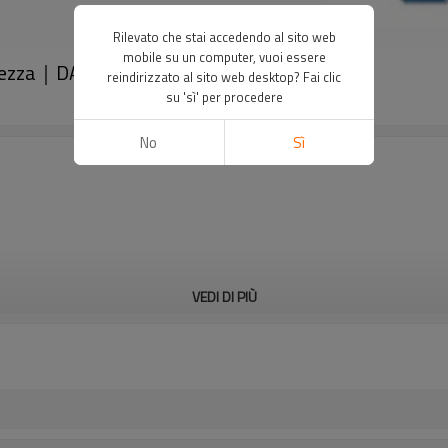
Rilevato che stai accedendo al sito web
mobile su un computer, vuoi essere
urezza｜DADISICK
reindirizzato al sito web desktop? Fai clic
su 'sì' per procedere
No
Sì
VEDI DI PIÙ