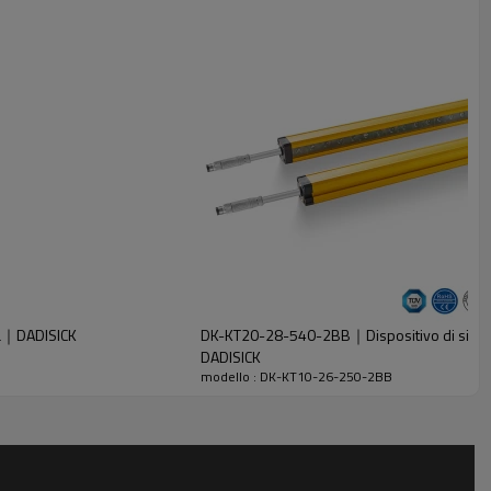
za｜DADISICK
DK-KT20-28-540-2BB｜Dispositivo di sicurez
DADISICK
modello : DK-KT10-26-250-2BB