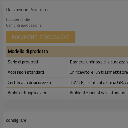
Descrizione Prodotto
Caratteristiche
Campi di applicazione
DOCUMENTI E DOWNLOAD
Modello di prodotto
Serie di prodotti
Barriera luminosa di sicurezza
Accessori standard
Un ricevitore, un trasmettitore,
Certificato di sicurezza
TÜV CE, certificato China GB, c
Ambito di applicazione
Ambiente industriale standard
Caratteristiche
Spazio tra i raggi
10 mm
consigliare
Rileva la precisione
18 mm