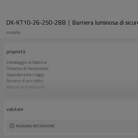
DK-KT10-26-250-2BB｜Barriera luminosa di sic
modello
proprietà
Imballaggio di fabbrica
Distanza di rilevamento:
Spaziatura tra i raggi:
Numero di assi ottici:
Altezza di protezione:
2 uscite di sicurezza (OSSD)
Spina di interfaccia
Certificazione:
valutare
AGGIUNGI RECENSIONE