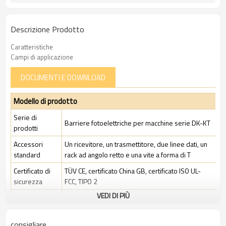
Descrizione Prodotto
Caratteristiche
Campi di applicazione
DOCUMENTI E DOWNLOAD
Modello di prodotto
Serie di
Barriere fotoelettriche per macchine serie DK-KT
prodotti
Accessori
Un ricevitore, un trasmettitore, due linee dati, un
standard
rack ad angolo retto e una vite a forma di T
Certificato di
TÜV CE, certificato China GB, certificato ISO UL-
sicurezza
FCC, TIPO 2
VEDI DI PIÙ
Ambito di
Ambiente industriale standard
applicazione
consigliare