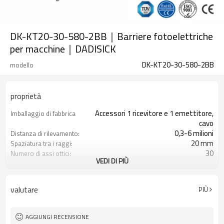
DK-KT20-30-580-2BB｜Barriere fotoelettriche
per macchine｜DADISICK
DK-KT20-30-580-2BB
modello
proprietà
Accessori 1 ricevitore e 1 emettitore,
Imballaggio di fabbrica
cavo
0,3-6 milioni
Distanza di rilevamento:
20 mm
Spaziatura tra i raggi:
30
Numero di assi ottici:
VEDI DI PIÙ
580 mm
Altezza di protezione:
2PNP
2 uscite di sicurezza
(OSSD)
valutare
PIÙ
Dotato di connettore M8
Spina di interfaccia
TUV, UL, CE, RoSH, GB
Certificazione:
AGGIUNGI RECENSIONE