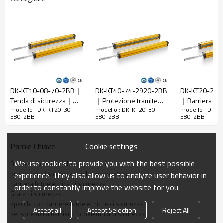
Caratteristiche
Spazio tra i
20 mm
raggi
Rileva la
28 mm
precisione
Quantità di
30
travi
DK-KT10-08-70-2BB｜
DK-KT40-74-2920-2BB
DK-KT20-22-
Raggio
Tenda di sicurezza｜
｜Protezione tramite
｜Barriera lum
580 mm
d'azione
modello : DK-KT20-30-
modello : DK-KT20-30-
modello : DK-K
DADISICK
barriera fotoelettrica｜
infrarossi｜DA
580-2BB
580-2BB
580-2BB
DADISICK
Taglia del
29mm*29mm*L, L è la lunghezza dell'emettitore e
prodotto
del ricevitore.
Cookie settings
Parole Chiave
Distanza di
rilevamento
30-6000mm
We use cookies to provide you with the best possible
Barriere fotoelettriche per macchine
protezioni di sicurezza della punzonatrice
experience. They also allow us to analyze user behavior in
Tempo di
barriera fotoelettrica di sicurezza
order to constantly improve the website for you.
risposta
≤15 ms
Grata di sicurezza
specchi con barriere fotoelettriche di sicurezza
Accept all
Accept Selection
Reject All
sensore della barriera fotoelettrica di sicurezza
Dati meccanici