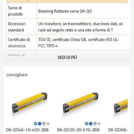
Serie di
Blanking flottante serie DK-QO
prodotti
Accessori
Un ricevitore, un trasmettitore, due linee dati, un
standard
rack ad angolo retto e una vite a forma di T
Certificato di
TÜV CE, certificato China GB, certificato ISO UL-
sicurezza
FCC, TIPO 4
Ambito di
VEDI DI PIÙ
Ambiente industriale standard
applicazione
consigliare
Caratteristiche
Rapporto di
20 mm
risoluzione
Controlla la
28 mm
precisione
Numero di
10
raggi
DK-QO46-10-450-2BB
DK-QO20-30-570-2BB
DK-QO68-40
Altezza di