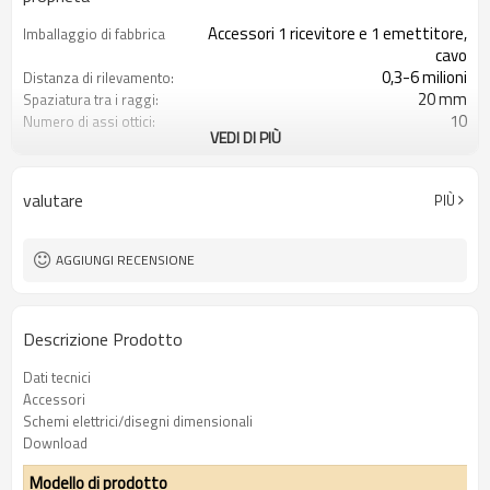
Accessori 1 ricevitore e 1 emettitore,
Imballaggio di fabbrica
cavo
0,3-6 milioni
Distanza di rilevamento:
20 mm
Spaziatura tra i raggi:
10
Numero di assi ottici:
VEDI DI PIÙ
180mm
Altezza di protezione:
2PNP
2 uscite di sicurezza
(OSSD)
valutare
PIÙ
Dotato di connettore M12
Spina di interfaccia
con accessori di montaggio
Il prodotto arriva:
TUV, UL, CE, RoSH, GB
Certificazione:
AGGIUNGI RECENSIONE
Descrizione Prodotto
Dati tecnici
Accessori
Schemi elettrici/disegni dimensionali
Download
Modello di prodotto