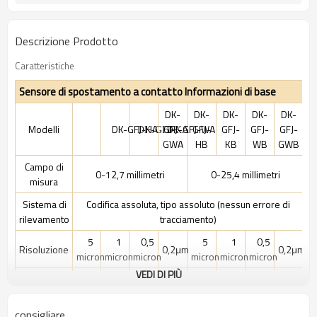
Descrizione Prodotto
Caratteristiche
Sensore di spostamento a contatto Informazioni di base
DK-
DK-
DK-
DK-
DK-
Modelli
DK-GFJ-HA
GFJ-
DK-GFJ-WA
GFJ-
GFJ-
GFJ-
GFJ-
DK-GFJ-KA
GWA
HB
KB
WB
GWB
Campo di
0-12,7 millimetri
0-25,4 millimetri
misura
Sistema di
Codifica assoluta, tipo assoluto (nessun errore di
rilevamento
tracciamento)
5
1
0,5
5
1
0,5
Risoluzione
0,2μm
0,2μm
micron
micron
micron
micron
micron
micron
VEDI DI PIÙ
±2μm
±3μm
Precisione
≤10μm
≤2μm
≤1,4μm
≤10μm
≤3μm
≤1,8μm
(≤4μm)
(≤6μm)
consigliare
Tempo di