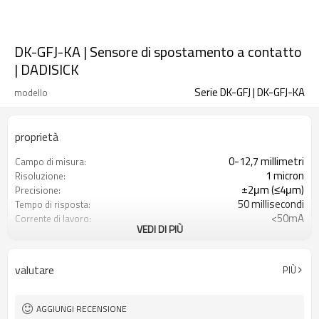
DK-GFJ-KA | Sensore di spostamento a contatto
| DADISICK
Serie DK-GFJ | DK-GFJ-KA
modello
proprietà
0-12,7 millimetri
Campo di misura:
1 micron
Risoluzione:
±2μm (≤4μm)
Precisione:
50 millisecondi
Tempo di risposta:
<50mA
Corrente di lavoro:
VEDI DI PIÙ
Regolatore: DC12-24V; sonda: DC5V
voltaggio:
Segnale di livello RS485
Uscita del segnale:
Grado di protezione IP65
Grado di protezione:
valutare
PIÙ
AGGIUNGI RECENSIONE