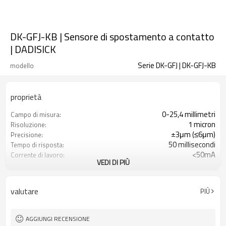
DK-GFJ-KB | Sensore di spostamento a contatto
| DADISICK
Serie DK-GFJ | DK-GFJ-KB
modello
proprietà
0-25,4 millimetri
Campo di misura:
1 micron
Risoluzione:
±3μm (≤6μm)
Precisione:
50 millisecondi
Tempo di risposta:
<50mA
Corrente di lavoro:
VEDI DI PIÙ
Regolatore: DC12-24V; sonda: DC5V
voltaggio:
Segnale di livello RS485
Segnale di uscita:
Grado di protezione IP65
Grado di protezione:
valutare
PIÙ
AGGIUNGI RECENSIONE