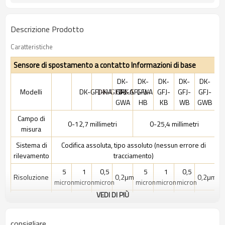
Descrizione Prodotto
Caratteristiche
Sensore di spostamento a contatto Informazioni di base
DK-
DK-
DK-
DK-
DK-
Modelli
DK-GFJ-HA
GFJ-
DK-GFJ-WA
GFJ-
GFJ-
GFJ-
GFJ-
DK-GFJ-KA
GWA
HB
KB
WB
GWB
Campo di
0-12,7 millimetri
0-25,4 millimetri
misura
Sistema di
Codifica assoluta, tipo assoluto (nessun errore di
rilevamento
tracciamento)
5
1
0,5
5
1
0,5
Risoluzione
0,2μm
0,2μm
micron
micron
micron
micron
micron
micron
VEDI DI PIÙ
±2μm
±3μm
Precisione
≤10μm
≤2μm
≤1,4μm
≤10μm
≤3μm
≤1,8μm
(≤4μm)
(≤6μm)
consigliare
Tempo di