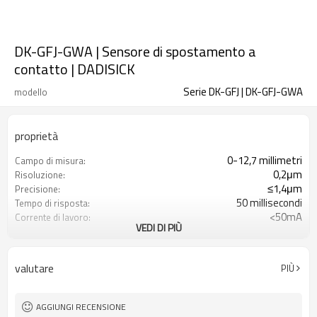
DK-GFJ-GWA | Sensore di spostamento a
contatto | DADISICK
Serie DK-GFJ | DK-GFJ-GWA
modello
proprietà
0-12,7 millimetri
Campo di misura:
0,2μm
Risoluzione:
≤1,4μm
Precisione:
50 millisecondi
Tempo di risposta:
<50mA
Corrente di lavoro:
VEDI DI PIÙ
Regolatore: DC12-24V; sonda: DC5V
voltaggio:
Segnale di livello RS485
Uscita del segnale:
Grado di protezione IP65
Grado di protezione:
valutare
PIÙ
AGGIUNGI RECENSIONE