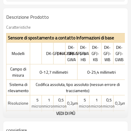
Descrizione Prodotto
Caratteristiche
Sensore di spostamento a contatto Informazioni di base
DK-
DK-
DK-
DK-
DK-
Modelli
DK-GFJ-HA
GFJ-
DK-GFJ-WA
GFJ-
GFJ-
GFJ-
GFJ-
DK-GFJ-KA
GWA
HB
KB
WB
GWB
Campo di
0-12,7 millimetri
0-25,4 millimetri
misura
Sistema di
Codifica assoluta, tipo assoluto (nessun errore di
rilevamento
tracciamento)
5
1
0,5
5
1
0,5
Risoluzione
0,2μm
0,2μm
micron
micron
micron
micron
micron
micron
VEDI DI PIÙ
±2μm
±3μm
Precisione
≤10μm
≤2μm
≤1,4μm
≤10μm
≤3μm
≤1,8μm
(≤4μm)
(≤6μm)
consigliare
Tempo di