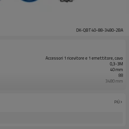
DK-QBT40-88-3480-2BA
Accessori 1 ricevitore e 1 emettitore, cavo
0,3-3M
40 mm
88
3480 mm
2PNP
Dotato di connettore M8
TÜV CE, Cina GB, certificato ISO UL-FCC, TIPO 4
PIÙ