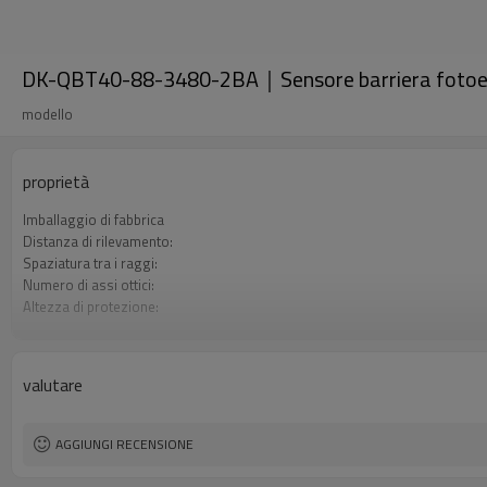
DK-QBT40-88-3480-2BA｜Sensore barriera fotoele
modello
proprietà
Imballaggio di fabbrica
Distanza di rilevamento:
Spaziatura tra i raggi:
Numero di assi ottici:
Altezza di protezione:
2 uscite di sicurezza (OSSD)
Spina di interfaccia
Certificazione:
valutare
AGGIUNGI RECENSIONE