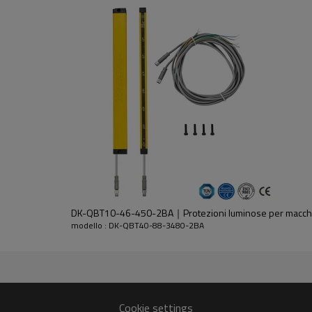
dell'emettitore e del ricevitore.
DK-QBT10-46-450-2BA｜Protezioni luminose per macc
modello : DK-QBT40-88-3480-2BA
30%GF
Cookie settings