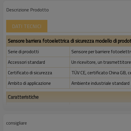
Descrizione Prodotto
DATI TECNICI
Sensore barriera fotoelettrica di sicurezza modello di prodo
Serie di prodotti
Sensore per barriere fotoelett
Accessori standard
Un ricevitore, un trasmettitore,
Certificato di sicurezza
TÜV CE, certificato China GB, c
Ambito di applicazione
Ambiente industriale standard
Caratteristiche
Spazio tra i raggi
40 mm
Rileva la precisione
48 mm
consigliare
Quantità di travi
88