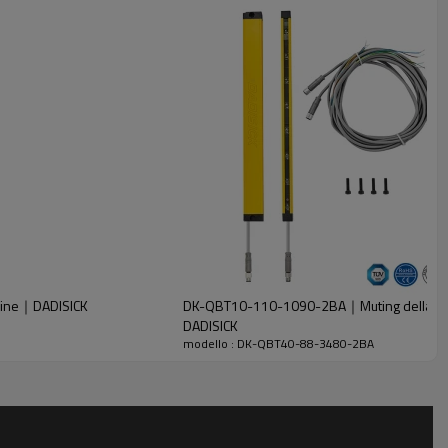
hine｜DADISICK
DK-QBT10-110-1090-2BA｜Muting della barri
DADISICK
modello : DK-QBT40-88-3480-2BA