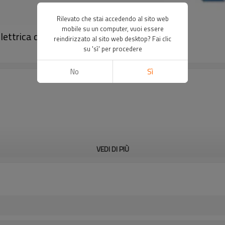
Rilevato che stai accedendo al sito web
mobile su un computer, vuoi essere
ttrica di sicurezza｜DADISICK
reindirizzato al sito web desktop? Fai clic
su 'sì' per procedere
No
Sì
VEDI DI PIÙ