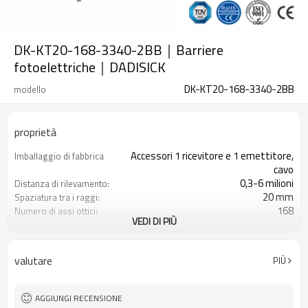
DK-KT20-168-3340-2BB｜Barriere
fotoelettriche｜DADISICK
DK-KT20-168-3340-2BB
modello
proprietà
Accessori 1 ricevitore e 1 emettitore,
Imballaggio di fabbrica
cavo
0,3-6 milioni
Distanza di rilevamento:
20 mm
Spaziatura tra i raggi:
168
Numero di assi ottici:
VEDI DI PIÙ
3340 mm
Altezza di protezione:
2PNP
2 uscite di sicurezza
(OSSD)
valutare
PIÙ
Dotato di connettore M8
Spina di interfaccia
TUV, UL, CE, RoSH, GB
Certificazione:
AGGIUNGI RECENSIONE