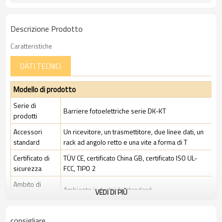
Descrizione Prodotto
Caratteristiche
DATI TECNICI
Modello di prodotto
Serie di
Barriere fotoelettriche serie DK-KT
prodotti
Accessori
Un ricevitore, un trasmettitore, due linee dati, un
standard
rack ad angolo retto e una vite a forma di T
Certificato di
TÜV CE, certificato China GB, certificato ISO UL-
sicurezza
FCC, TIPO 2
Ambito di
Ambiente industriale standard
VEDI DI PIÙ
applicazione
Caratteristiche
consigliare