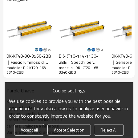
Spazio tra i
20 mm
raggi
Rileva la
28 mm
precisione
Quantità di
168
travi
Raggio
DK-KT40-90-3560-2BB
DK-KT10-114-1130-
DK-KT40-64-
3340 mm
d'azione
｜Fascio luminoso di
2BB｜Specchi per
｜Sensore las
modello : DK-KT20-168-
modello : DK-KT20-168-
modello : DK-K
sicurezza｜DADISICK
barriere fotoelettriche di
｜DADISICK
Taglia del
29mm*29mm*L, L è la lunghezza dell'emettitore e
3340-2BB
3340-2BB
3340-2BB
sicurezza｜DADISICK
prodotto
del ricevitore.
Distanza di
Cookie settings
Parole Chiave
rilevamento
30-6000mm
We use cookies to provide you with the best possible
Barriere fotoelettriche
Tempo di
sensore tenda
experience. They also allow us to analyze user behavior in
risposta
≤15 ms
soppressione flottante
order to constantly improve the website for you.
barriera fotoelettrica industriale
Dati meccanici
barriera luminosa a infrarossi
Accept all
Accept Selection
Reject All
Barriera luminosa di sicurezza a infrarossi
Materiale
Metallo