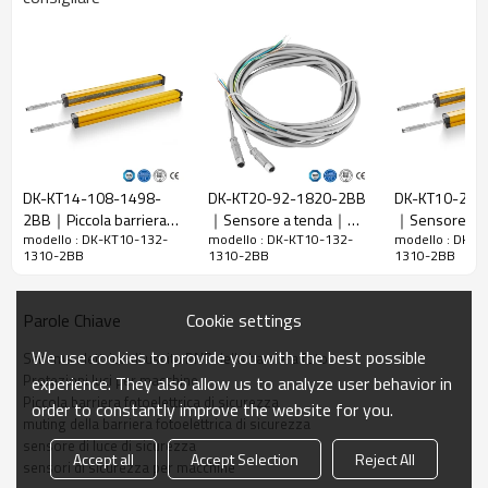
Caratteristiche
Spazio tra i
10 mm
raggi
Rileva la
18 mm
precisione
Quantità di
132
travi
DK-KT14-108-1498-
DK-KT20-92-1820-2BB
DK-KT10-28-
Raggio
2BB｜Piccola barriera
｜Sensore a tenda｜
｜Sensore bar
1310 mm
d'azione
modello : DK-KT10-132-
modello : DK-KT10-132-
modello : DK-K
fotoelettrica di sicurezza
DADISICK
fotoelettrica d
1310-2BB
1310-2BB
1310-2BB
｜DADISICK
｜DADISICK
Taglia del
29mm*29mm*L, L è la lunghezza dell'emettitore e
prodotto
del ricevitore.
Cookie settings
Parole Chiave
Distanza di
rilevamento
30-6000mm
We use cookies to provide you with the best possible
Schema elettrico di uscita PNP della barriera foto
Protezioni luci per macchine
experience. They also allow us to analyze user behavior in
Tempo di
Piccola barriera fotoelettrica di sicurezza
order to constantly improve the website for you.
risposta
≤15 ms
muting della barriera fotoelettrica di sicurezza
sensore di luce di sicurezza
Accept all
Accept Selection
Reject All
sensori di sicurezza per macchine
Dati meccanici