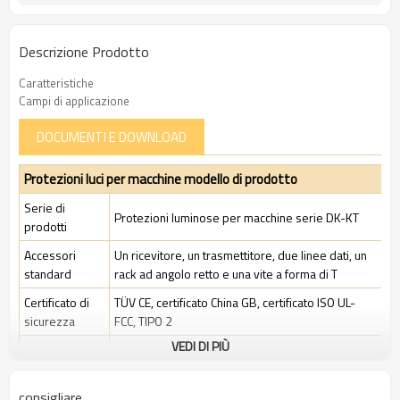
Descrizione Prodotto
Caratteristiche
Campi di applicazione
DOCUMENTI E DOWNLOAD
Protezioni luci per macchine modello di prodotto
Serie di
Protezioni luminose per macchine serie DK-KT
prodotti
Accessori
Un ricevitore, un trasmettitore, due linee dati, un
standard
rack ad angolo retto e una vite a forma di T
Certificato di
TÜV CE, certificato China GB, certificato ISO UL-
sicurezza
FCC, TIPO 2
VEDI DI PIÙ
Ambito di
Ambiente industriale standard
applicazione
consigliare