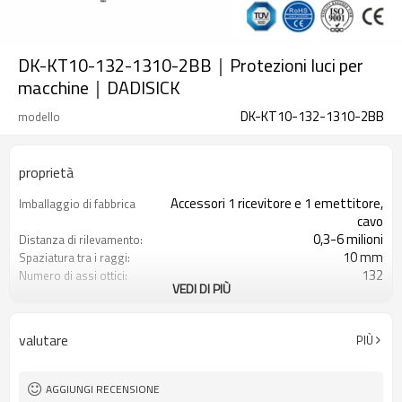
DK-KT10-132-1310-2BB｜Protezioni luci per
macchine｜DADISICK
DK-KT10-132-1310-2BB
modello
proprietà
Accessori 1 ricevitore e 1 emettitore,
Imballaggio di fabbrica
cavo
0,3-6 milioni
Distanza di rilevamento:
10 mm
Spaziatura tra i raggi:
132
Numero di assi ottici:
VEDI DI PIÙ
1310 mm
Altezza di protezione:
2PNP
2 uscite di sicurezza
(OSSD)
valutare
PIÙ
Dotato di connettore M8
Spina di interfaccia
TUV, UL, CE, RoSH, GB
Certificazione:
AGGIUNGI RECENSIONE