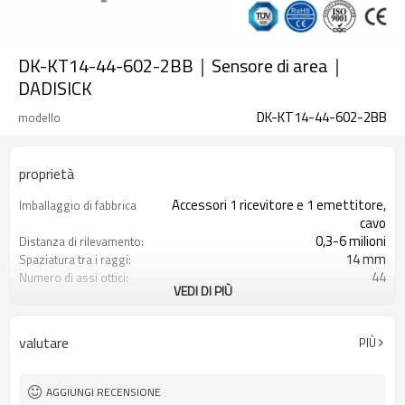
DK-KT14-44-602-2BB｜Sensore di area｜
DADISICK
DK-KT14-44-602-2BB
modello
proprietà
Accessori 1 ricevitore e 1 emettitore,
Imballaggio di fabbrica
cavo
0,3-6 milioni
Distanza di rilevamento:
14 mm
Spaziatura tra i raggi:
44
Numero di assi ottici:
VEDI DI PIÙ
602 mm
Altezza di protezione:
2PNP
2 uscite di sicurezza
(OSSD)
valutare
PIÙ
Dotato di connettore M8
Spina di interfaccia
TUV, UL, CE, RoSH, GB
Certificazione:
AGGIUNGI RECENSIONE