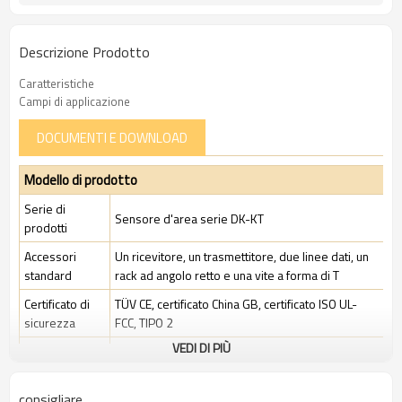
Descrizione Prodotto
Caratteristiche
Campi di applicazione
DOCUMENTI E DOWNLOAD
Modello di prodotto
Serie di
Sensore d'area serie DK-KT
prodotti
Accessori
Un ricevitore, un trasmettitore, due linee dati, un
standard
rack ad angolo retto e una vite a forma di T
Certificato di
TÜV CE, certificato China GB, certificato ISO UL-
sicurezza
FCC, TIPO 2
VEDI DI PIÙ
Ambito di
Ambiente industriale standard
applicazione
consigliare