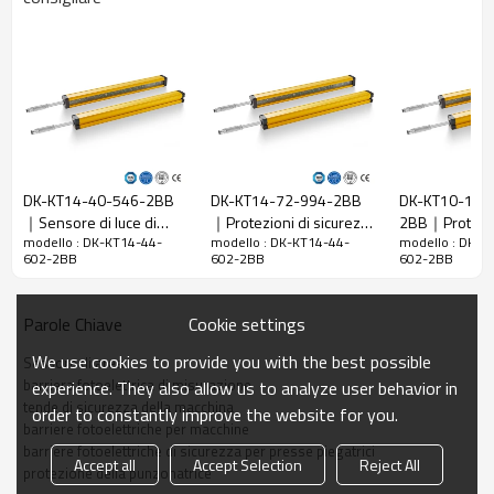
Caratteristiche
Spazio tra i
14 mm
raggi
Rileva la
22 mm
precisione
Quantità di
44
travi
DK-KT14-40-546-2BB
DK-KT14-72-994-2BB
DK-KT10-132
Raggio
｜Sensore di luce di
｜Protezioni di sicurezza
2BB｜Protezion
602 mm
d'azione
modello : DK-KT14-44-
modello : DK-KT14-44-
modello : DK-K
sicurezza｜DADISICK
per punzonatrice｜
macchine｜DA
602-2BB
602-2BB
602-2BB
DADISICK
Taglia del
29mm*29mm*L, L è la lunghezza dell'emettitore e
prodotto
del ricevitore.
Cookie settings
Parole Chiave
Distanza di
rilevamento
30-6000mm
We use cookies to provide you with the best possible
Sensore di area
barriera fotoelettrica di misurazione
experience. They also allow us to analyze user behavior in
Tempo di
tende di sicurezza della macchina
order to constantly improve the website for you.
risposta
≤15 ms
barriere fotoelettriche per macchine
barriere fotoelettriche di sicurezza per presse piegatrici
Accept all
Accept Selection
Reject All
protezione della punzonatrice
Dati meccanici