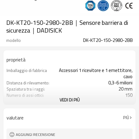
DK-KT20-150-2980-2BB｜Sensore barriera di
sicurezza｜DADISICK
DK-KT20-150-2980-2BB
modello
proprietà
Accessori 1 ricevitore e 1 emettitore,
Imballaggio di fabbrica
cavo
0,3-6 milioni
Distanza di rilevamento:
20 mm
Spaziatura tra i raggi:
150
Numero di assi ottici:
VEDI DI PIÙ
2980mm
Altezza di protezione:
2PNP
2 uscite di sicurezza
(OSSD)
valutare
PIÙ
Dotato di connettore M8
Spina di interfaccia
TUV, UL, CE, RoSH, GB
Certificazione:
AGGIUNGI RECENSIONE