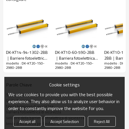
Spazio tra i
20 mm
raggi
Rileva la
28 mm
precisione
Quantità di
150
travi
Raggio
DK-KT14-94-1302-2BB
DK-KT10-60-590-2BB
DK-KT10-142
2980 millimetri
d'azione
｜Barriere fotoelettriche
｜Barriera fotoelettrica
2BB｜Barriera
modello : DK-KT20-150-
modello : DK-KT20-150-
modello : DK-K
｜DADISICK
di sicurezza｜DADISICK
di sicurezza
Taglia del
29mm*29mm*L, L è la lunghezza dell'emettitore e
2980-2BB
2980-2BB
2980-2BB
prodotto
del ricevitore.
Distanza di
Cookie settings
Parole Chiave
rilevamento
30-6000mm
We use cookies to provide you with the best possible
Sensore barriera di sicurezza
Tempo di
Grata di sicurezza
experience. They also allow us to analyze user behavior in
risposta
≤15 ms
fascio luminoso di sicurezza
order to constantly improve the website for you.
barriera fotoelettrica di sicurezza
Dati meccanici
sensore della barriera fotoelettrica di sicurezza
Accept all
Accept Selection
Reject All
tende di sicurezza per l'industria
Materiale
Metallo