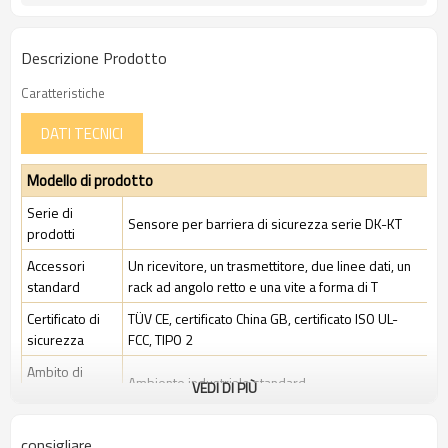
Descrizione Prodotto
Caratteristiche
DATI TECNICI
Modello di prodotto
Serie di
Sensore per barriera di sicurezza serie DK-KT
prodotti
Accessori
Un ricevitore, un trasmettitore, due linee dati, un
standard
rack ad angolo retto e una vite a forma di T
Certificato di
TÜV CE, certificato China GB, certificato ISO UL-
sicurezza
FCC, TIPO 2
Ambito di
Ambiente industriale standard
VEDI DI PIÙ
applicazione
Caratteristiche
consigliare