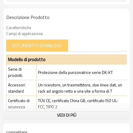
Descrizione Prodotto
Caratteristiche
Campi di applicazione
DOCUMENTI E DOWNLOAD
Modello di prodotto
Serie di
Protezione della punzonatrice serie DK-KT
prodotti
Accessori
Un ricevitore, un trasmettitore, due linee dati, un
standard
rack ad angolo retto e una vite a forma di T
Certificato di
TÜV CE, certificato China GB, certificato ISO UL-
sicurezza
FCC, TIPO 2
VEDI DI PIÙ
Ambito di
Ambiente industriale standard
applicazione
consigliare