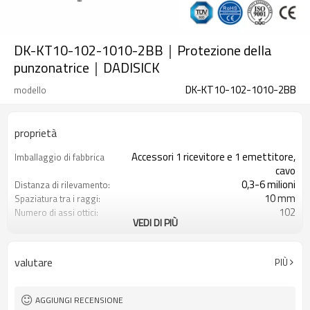
DK-KT10-102-1010-2BB｜Protezione della
punzonatrice｜DADISICK
DK-KT10-102-1010-2BB
modello
proprietà
Accessori 1 ricevitore e 1 emettitore,
Imballaggio di fabbrica
cavo
0,3-6 milioni
Distanza di rilevamento:
10 mm
Spaziatura tra i raggi:
102
Numero di assi ottici:
VEDI DI PIÙ
1010mm
Altezza di protezione:
2PNP
2 uscite di sicurezza
(OSSD)
valutare
PIÙ
Dotato di connettore M8
Spina di interfaccia
TUV, UL, CE, RoSH, GB
Certificazione:
AGGIUNGI RECENSIONE