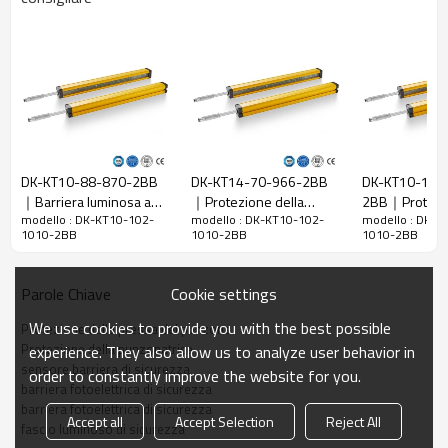
Caratteristiche
Spazio tra i
10 mm
raggi
Rileva la
18 mm
precisione
Quantità di
102
travi
DK-KT10-88-870-2BB
DK-KT14-70-966-2BB
DK-KT10-128
Raggio
｜Barriera luminosa a
｜Protezione della
2BB｜Protezi
1010mm
d'azione
modello : DK-KT10-102-
modello : DK-KT10-102-
modello : DK-K
infrarossi｜DADISICK
punzonatrice｜DADISICK
macchine con 
1010-2BB
1010-2BB
1010-2BB
fotoelettrich
Taglia del
29mm*29mm*L, L è la lunghezza dell'emettitore e
prodotto
del ricevitore.
Cookie settings
Parole Chiave
Distanza di
rilevamento
30-6000 mm
We use cookies to provide you with the best possible
Protezione dalla pressa del punzone
Protezione della punzonatrice
experience. They also allow us to analyze user behavior in
Tempo di
sensore barriera di sicurezza
order to constantly improve the website for you.
risposta
≤15 ms
barriera fotoelettrica di sicurezza
barriera fotoelettrica di sicurezza
Accept all
Accept Selection
Reject All
fascio luminoso di sicurezza
Dati meccanici