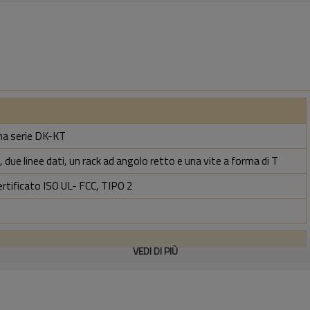
ina serie DK-KT
 due linee dati, un rack ad angolo retto e una vite a forma di T
ertificato ISO UL- FCC, TIPO 2
VEDI DI PIÙ