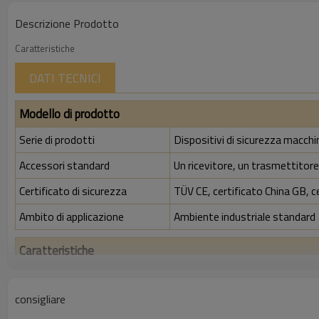
Descrizione Prodotto
Caratteristiche
DATI TECNICI
Modello di prodotto
Serie di prodotti
Dispositivi di sicurezza macch
Accessori standard
Un ricevitore, un trasmettitore,
Certificato di sicurezza
TÜV CE, certificato China GB, c
Ambito di applicazione
Ambiente industriale standard
Caratteristiche
Spazio tra i raggi
20 mm
consigliare
Rileva la precisione
28 mm