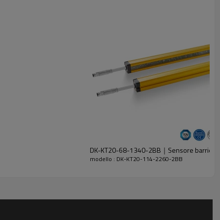
DK-KT20-68-1340-2BB｜Sensore barriera d
modello : DK-KT20-114-2260-2BB