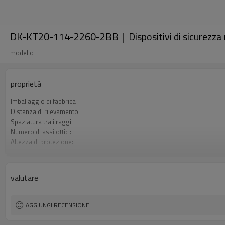
DK-KT20-114-2260-2BB｜Dispositivi di sicurezz
modello
proprietà
Imballaggio di fabbrica
Distanza di rilevamento:
Spaziatura tra i raggi:
Numero di assi ottici:
Altezza di protezione:
2 uscite di sicurezza (OSSD)
Spina di interfaccia
Certificazione:
valutare
AGGIUNGI RECENSIONE