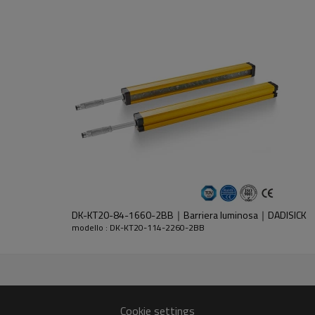
dell'emettitore e del ricevitore.
DK-KT20-84-1660-2BB｜Barriera luminosa｜DADISICK
modello : DK-KT20-114-2260-2BB
30%GF
Cookie settings