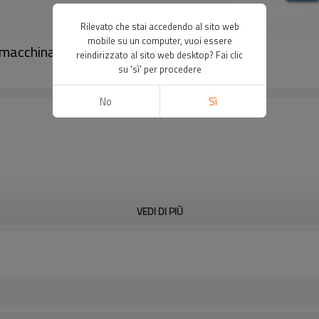
Rilevato che stai accedendo al sito web
mobile su un computer, vuoi essere
a macchina｜DADISICK
reindirizzato al sito web desktop? Fai clic
su 'sì' per procedere
No
Sì
VEDI DI PIÙ