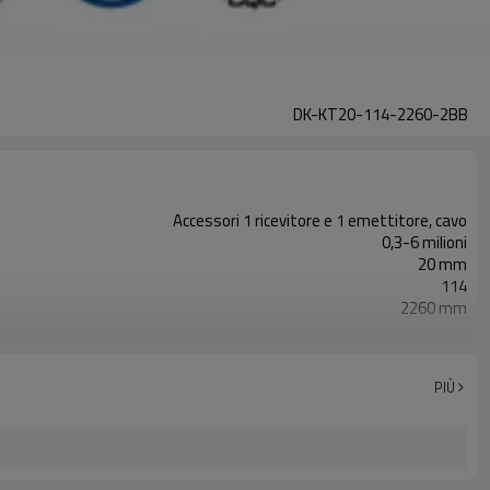
DK-KT20-114-2260-2BB
Accessori 1 ricevitore e 1 emettitore, cavo
0,3-6 milioni
20 mm
114
2260 mm
2PNP
Dotato di connettore M8
TUV, UL, CE, RoSH, GB
PIÙ