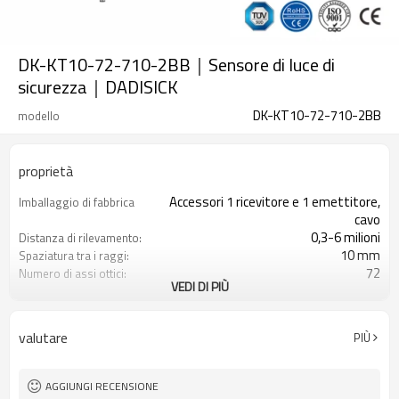
DK-KT10-72-710-2BB｜Sensore di luce di
sicurezza｜DADISICK
DK-KT10-72-710-2BB
modello
proprietà
Accessori 1 ricevitore e 1 emettitore,
Imballaggio di fabbrica
cavo
0,3-6 milioni
Distanza di rilevamento:
10 mm
Spaziatura tra i raggi:
72
Numero di assi ottici:
VEDI DI PIÙ
710 mm
Altezza di protezione:
2PNP
2 uscite di sicurezza
(OSSD)
valutare
PIÙ
Dotato di connettore M8
Spina di interfaccia
TUV, UL, CE, RoSH, GB
Certificazione:
AGGIUNGI RECENSIONE