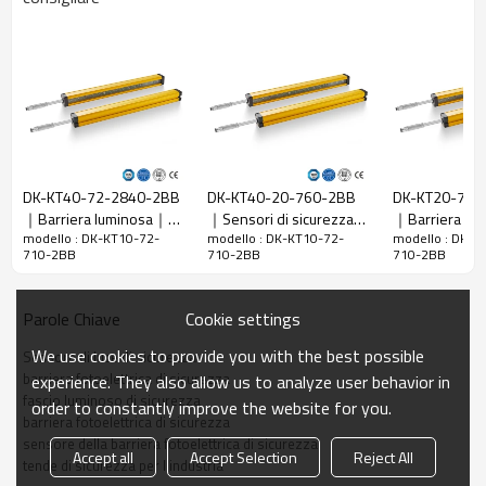
Spazio tra i
10 mm
raggi
Rileva la
18 mm
precisione
Quantità di
72
travi
Raggio
DK-KT40-72-2840-2BB
DK-KT40-20-760-2BB
DK-KT20-76-
710mm
d'azione
｜Barriera luminosa｜
｜Sensori di sicurezza
｜Barriera foto
modello : DK-KT10-72-
modello : DK-KT10-72-
modello : DK-K
DADISICK
per macchine｜DADISICK
di sicurezza
Taglia del
29mm*29mm*L, L è la lunghezza dell'emettitore e
710-2BB
710-2BB
710-2BB
prodotto
del ricevitore.
Distanza di
Cookie settings
Parole Chiave
rilevamento
30-6000mm
We use cookies to provide you with the best possible
Sensore di luce di sicurezza
Tempo di
barriera fotoelettrica di sicurezza
experience. They also allow us to analyze user behavior in
risposta
≤15ms
fascio luminoso di sicurezza
order to constantly improve the website for you.
barriera fotoelettrica di sicurezza
sensore della barriera fotoelettrica di sicurezza
Accept all
Accept Selection
Reject All
Dati meccanici
tende di sicurezza per l'industria