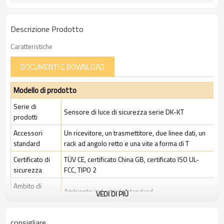
Descrizione Prodotto
Caratteristiche
DOCUMENTI E DOWNLOAD
Modello di prodotto
Serie di
Sensore di luce di sicurezza serie DK-KT
prodotti
Accessori
Un ricevitore, un trasmettitore, due linee dati, un
standard
rack ad angolo retto e una vite a forma di T
Certificato di
TÜV CE, certificato China GB, certificato ISO UL-
sicurezza
FCC, TIPO 2
Ambito di
Ambiente industriale standard
VEDI DI PIÙ
applicazione
Caratteristiche
consigliare