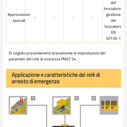
del
bruciatore/
Approvazioni
gestione
-
-
-
-
speciali
del
bruciatore
EN
50156-1
Di seguito presenteremo brevemente le impostazioni dei
parametri del relè di sicurezza PNOZ S4.
Applicazione e caratteristiche del relè di
arresto di emergenza