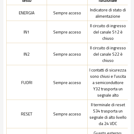
testo
funzionale
Indicatore di stato di
ENERGIA
Sempre acceso
alimentazione
Il circuito di ingresso
IN1
Sempre acceso
del canale S12 è
chiuso
Il circuito di ingresso
IN2
Sempre acceso
del canale S22 è
chiuso
I contatti di sicurezza
sono chiusi e l'uscita
FUORI
Sempre acceso
a semiconduttore
Y32 trasporta un
segnale alto
Il terminale di reset
S34 trasporta un
RESET
Sempre acceso
segnale di alto livello
da 24 VDC
Guasto esterno: