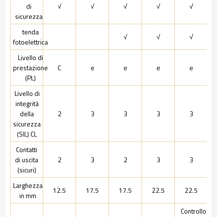
di
√
√
√
√
√
sicurezza
tenda
√
√
√
fotoelettrica
Livello di
prestazione
C
e
e
e
e
(PL)
Livello di
integrità
della
2
3
3
3
3
sicurezza
(SIL) CL
Contatti
di uscita
2
3
2
3
3
(sicuri)
Larghezza
12.5
17.5
17.5
22.5
22.5
in mm
Controllo