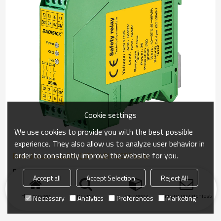
Cookie settings
We use cookies to provide you with the best possible
experience. They also allow us to analyze user behavior in
order to constantly improve the website for you.
Relè di sicurezza DK-QSRN & DK-QSRP serie
Relè di sicurezza per barriere fotoelettriche di sicurezza Dadisick
Accept all
Accept Selection
Reject All
Homepage
ricerca
categoria
Inviare una richiesta
Necessary
Analytics
Preferences
Marketing