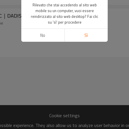
Rilevato che stai accedendo al sito web
mobile su un computer, vuoi essere
PVC｜DADISICK
reindirizzato al sito web desktop? Fai clic
su 'sì' per procedere
ne
No
Sì
Cookie settings
sible experience. They also allow us to analyze user behavior in 