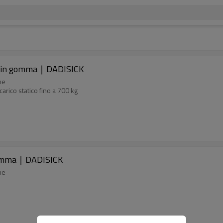
idi in gomma｜DADISICK
ne
arico statico fino a 700 kg
 gomma｜DADISICK
ne