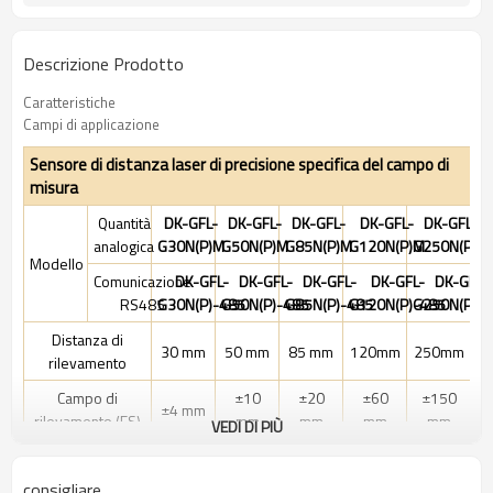
Descrizione Prodotto
Caratteristiche
Campi di applicazione
Sensore di distanza laser di precisione specifica del campo di
misura
Quantità
DK-GFL-
DK-GFL-
DK-GFL-
DK-GFL-
DK-GFL-
analogica
G30N(P)M
G50N(P)M
G85N(P)M
G120N(P)M
G250N(P)M
Modello
Comunicazione
DK-GFL-
DK-GFL-
DK-GFL-
DK-GFL-
DK-GFL-
RS485
G30N(P)-485
G50N(P)-485
G85N(P)-485
G120N(P)-485
G250N(P)-
Distanza di
30 mm
50 mm
85 mm
120mm
250mm
rilevamento
Campo di
±10
±20
±60
±150
±4 mm
rilevamento (FS)
mm
mm
mm
mm
VEDI DI PIÙ
Laser a semiconduttore rosso
illuminante
consigliare
Lunghezza d'onda: 655nm Potenza massima: