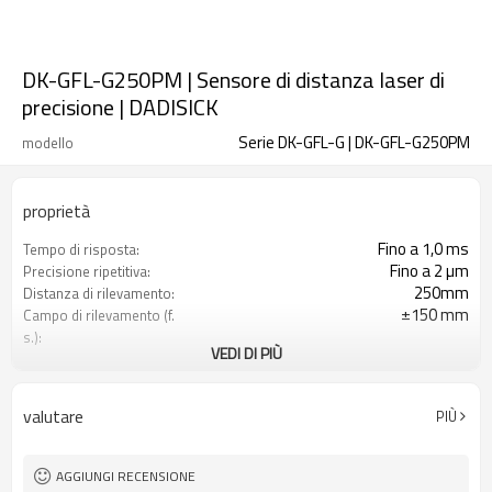
DK-GFL-G250PM | Sensore di distanza laser di
precisione | DADISICK
Serie DK-GFL-G | DK-GFL-G250PM
modello
proprietà
Fino a 1,0 ms
Tempo di risposta:
Fino a 2 µm
Precisione ripetitiva:
250mm
Distanza di rilevamento:
±150 mm
Campo di rilevamento (f.
s.):
VEDI DI PIÙ
±0,3%f.s. (f.s.=300nm)
Precisione lineare:
75μm (in modalità veloce 150μm)
Rapporto di risoluzione:
Analogico/PNP
Produzione:
valutare
PIÙ
AGGIUNGI RECENSIONE