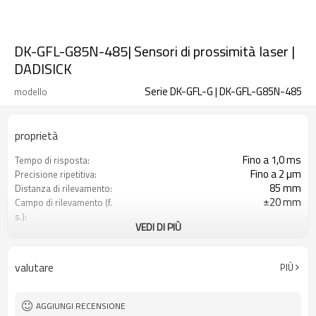
DK-GFL-G85N-485| Sensori di prossimità laser |
DADISICK
Serie DK-GFL-G | DK-GFL-G85N-485
modello
proprietà
Fino a 1,0 ms
Tempo di risposta:
Fino a 2 µm
Precisione ripetitiva:
85 mm
Distanza di rilevamento:
±20 mm
Campo di rilevamento (f.
s.):
VEDI DI PIÙ
±0,1%f.8. (f.s.=40mm)
Precisione lineare:
10um (in modalità veloce 15μm)
Rapporto di risoluzione:
RS485/NPN
Produzione:
valutare
PIÙ
AGGIUNGI RECENSIONE