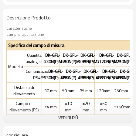
Descrizione Prodotto
Caratteristiche
Campi di applicazione
Specifica del campo di misura
Quantità
DK-GFL-
DK-GFL-
DK-GFL-
DK-GFL-
DK-GFL-
analogica
G30N(P)M
G50N(P)M
G85N(P)M
G120N(P)M
G250N(P)M
Modello
Comunicazione
DK-GFL-
DK-GFL-
DK-GFL-
DK-GFL-
DK-GFL-
RS485
G30N(P)-485
G50N(P)-485
G85N(P)-485
G120N(P)-485
G250N(P)-
Distanza di
30 mm
50 mm
85 mm
120mm
250mm
rilevamento
Campo di
±10
±20
±60
±4 mm
±150mm
rilevamento (FS)
mm
mm
mm
VEDI DI PIÙ
Laser a semiconduttore rosso
illuminante
Lunghezza d'onda: 655nm Potenza massima:
consigliare
lmv