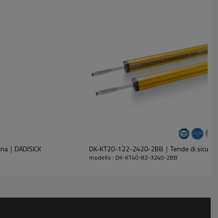
hina｜DADISICK
DK-KT20-122-2420-2BB｜Tende di sicurezza
modello : DK-KT40-82-3240-2BB