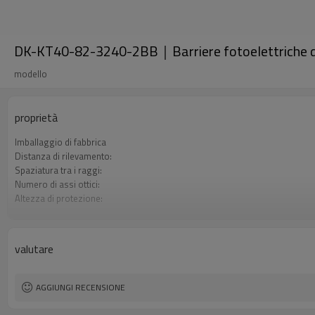
DK-KT40-82-3240-2BB｜Barriere fotoelettriche di
modello
proprietà
Imballaggio di fabbrica
Distanza di rilevamento:
Spaziatura tra i raggi:
Numero di assi ottici:
Altezza di protezione:
2 uscite di sicurezza (OSSD)
Spina di interfaccia
Certificazione:
valutare
AGGIUNGI RECENSIONE