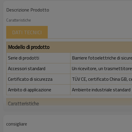
Descrizione Prodotto
Caratteristiche
DATI TECNICI
Modello di prodotto
Serie di prodotti
Barriere fotoelettriche di sicu
Accessori standard
Un ricevitore, un trasmettitore,
Certificato di sicurezza
TÜV CE, certificato China GB, c
Ambito di applicazione
Ambiente industriale standard
Caratteristiche
Spazio tra i raggi
40 mm
consigliare
Rileva la precisione
48 mm