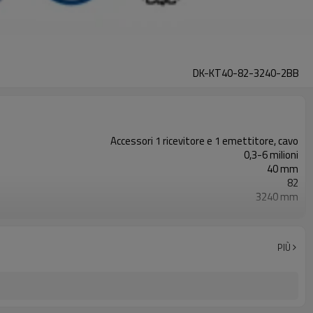
DK-KT40-82-3240-2BB
Accessori 1 ricevitore e 1 emettitore, cavo
0,3-6 milioni
40 mm
82
3240 mm
2PNP
Dotato di connettore M8
TUV, UL, CE, RoSH, GB
PIÙ