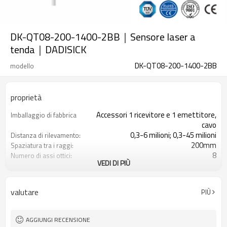
DK-QT08-200-1400-2BB｜Sensore laser a
tenda｜DADISICK
DK-QT08-200-1400-2BB
modello
proprietà
Accessori 1 ricevitore e 1 emettitore,
Imballaggio di fabbrica
cavo
0,3-6 milioni; 0,3-45 milioni
Distanza di rilevamento:
200mm
Spaziatura tra i raggi:
8
Numero di assi ottici:
VEDI DI PIÙ
1400 mm
Altezza di protezione:
2PNP
2 uscite di sicurezza
(OSSD)
valutare
PIÙ
Dotato di connettore M16
Spina di interfaccia
con accessori di montaggio
Il prodotto arriva:
TUV, UL, CE, RoSH, GB
Certificazione:
AGGIUNGI RECENSIONE