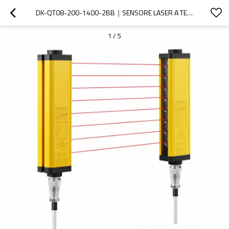
DK-QT08-200-1400-2BB｜SENSORE LASER A TENDA｜DADISICK
1
/
5