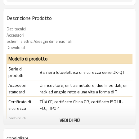
Descrizione Prodotto
Dati tecnici
Accessori
Schemi elettrici/disegni dimensionali
Download
Modello di prodotto
Serie di
Barriera fotoelettrica di sicurezza serie DK-QT
prodotti
Accessori
Un ricevitore, un trasmettitore, due linee dati, un
standard
rack ad angolo retto e una vite a forma di T
Certificato di
TÜV CE, certificato China GB, certificato ISO UL-
sicurezza
FCC, TIPO 4
Ambito di
VEDI DI PIÙ
Ambiente industriale standard
applicazione
consigliare
Caratteristiche