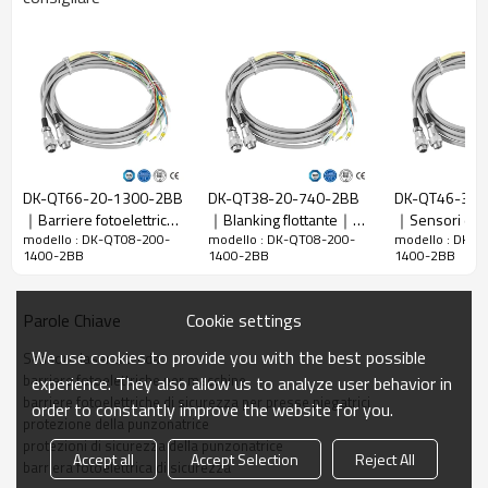
Rapporto di
200mm
risoluzione
Controlla la
208 mm
precisione
Numero di
8
raggi
DK-QT66-20-1300-2BB
DK-QT38-20-740-2BB
DK-QT46-30-
Altezza di
｜Barriere fotoelettriche
｜Blanking flottante｜
｜Sensori di s
protezione
1400 mm
modello : DK-QT08-200-
modello : DK-QT08-200-
modello : DK-Q
per macchine｜DADISICK
DADISICK
per macchine
1400-2BB
1400-2BB
1400-2BB
La dimensione
51mm*35mm*L, L è la lunghezza dell'emettitore e
complessiva
del ricevitore.
Cookie settings
Parole Chiave
Distanza di
30-6000 mm; 30-45000 mm
rilevamento
We use cookies to provide you with the best possible
Sensore laser a tenda
Tempo di
barriere fotoelettriche per macchine
experience. They also allow us to analyze user behavior in
≤15 ms
risposta
barriere fotoelettriche di sicurezza per presse piegatrici
order to constantly improve the website for you.
protezione della punzonatrice
protezioni di sicurezza della punzonatrice
Dati meccanici
Accept all
Accept Selection
Reject All
barriera fotoelettrica di sicurezza
Materiale