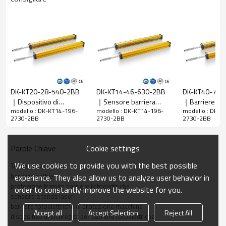
Caratteristiche
Spazio tra i
14 mm
raggi
Rileva la
22 mm
precisione
Quantità di
196
travi
DK-KT20-28-540-2BB
DK-KT14-46-630-2BB
DK-KT40-78-
Raggio
｜Dispositivo di
｜Sensore barriera
｜Barriere fot
2730 mm
d'azione
modello : DK-KT14-196-
modello : DK-KT14-196-
modello : DK-K
sicurezza per barriere
fotoelettrica di sicurezza
per macchine
2730-2BB
2730-2BB
2730-2BB
fotoelettriche｜DADISICK
｜DADISICK
Taglia del
29mm*29mm*L, L è la lunghezza dell'emettitore e
prodotto
del ricevitore.
Cookie settings
Parole Chiave
Distanza di
rilevamento
30-6000mm
We use cookies to provide you with the best possible
Tenda di sicurezza
barriera sottile
experience. They also allow us to analyze user behavior in
Tempo di
protezione tramite barriere fotoelettriche
order to constantly improve the website for you.
risposta
≤15 ms
sensore a tenda laser
barriere fotoelettriche di protezione macchine
Accept all
Accept Selection
Reject All
dispositivo di sicurezza per barriere fotoelettriche
Dati meccanici