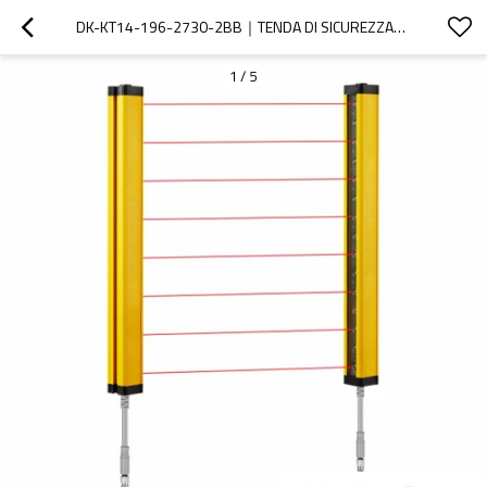
DK-KT14-196-2730-2BB｜TENDA DI SICUREZZA｜DADISICK
1
/
5