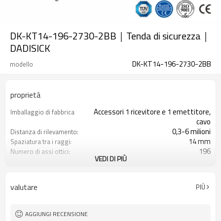
DK-KT14-196-2730-2BB｜Tenda di sicurezza｜
DADISICK
DK-KT14-196-2730-2BB
modello
proprietà
Accessori 1 ricevitore e 1 emettitore,
Imballaggio di fabbrica
cavo
0,3-6 milioni
Distanza di rilevamento:
14 mm
Spaziatura tra i raggi:
196
Numero di assi ottici:
VEDI DI PIÙ
2730 mm
Altezza di protezione:
2PNP
2 uscite di sicurezza
(OSSD)
valutare
PIÙ
Dotato di connettore M8
Spina di interfaccia
TUV, UL, CE, RoSH, GB
Certificazione:
AGGIUNGI RECENSIONE