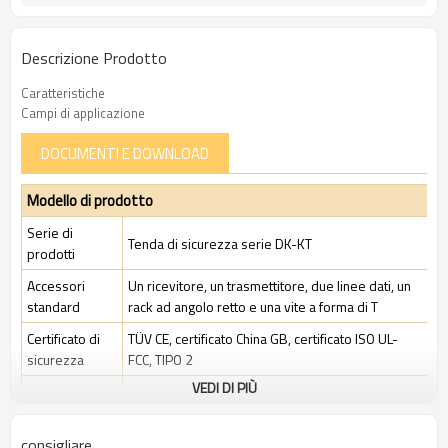
Descrizione Prodotto
Caratteristiche
Campi di applicazione
DOCUMENTI E DOWNLOAD
Modello di prodotto
Serie di
Tenda di sicurezza serie DK-KT
prodotti
Accessori
Un ricevitore, un trasmettitore, due linee dati, un
standard
rack ad angolo retto e una vite a forma di T
Certificato di
TÜV CE, certificato China GB, certificato ISO UL-
sicurezza
FCC, TIPO 2
VEDI DI PIÙ
Ambito di
Ambiente industriale standard
applicazione
consigliare