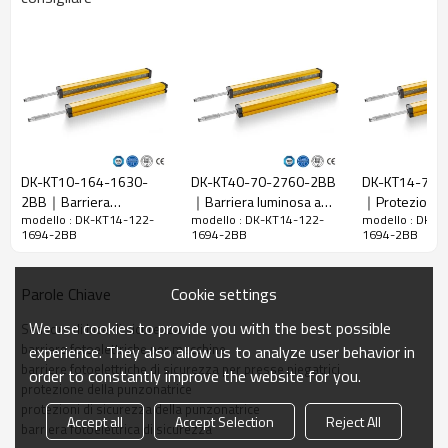
Caratteristiche
Spazio tra i
14 mm
raggi
Rileva la
22 mm
precisione
Quantità di
122
travi
DK-KT10-164-1630-
DK-KT40-70-2760-2BB
DK-KT14-72-
Raggio
2BB｜Barriera
｜Barriera luminosa a
｜Protezioni d
1694 mm
d'azione
modello : DK-KT14-122-
modello : DK-KT14-122-
modello : DK-K
fotoelettrica di sicurezza
infrarossi｜DADISICK
per punzonat
1694-2BB
1694-2BB
1694-2BB
｜DADISICK
DADISICK
Taglia del
29mm*29mm*L, L è la lunghezza dell'emettitore e
prodotto
del ricevitore.
Cookie settings
Parole Chiave
Distanza di
rilevamento
30-6000mm
We use cookies to provide you with the best possible
Sensore di luce di sicurezza
barriere fotoelettriche per macchine
experience. They also allow us to analyze user behavior in
Tempo di
barriere fotoelettriche di sicurezza per presse piegatrici
order to constantly improve the website for you.
risposta
≤15ms
protezione della punzonatrice
protezioni di sicurezza della punzonatrice
Accept all
Accept Selection
Reject All
barriera fotoelettrica di sicurezza
Dati meccanici