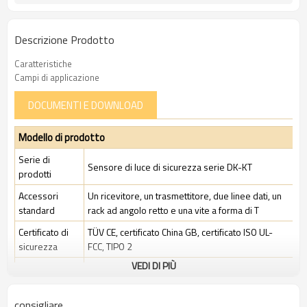
Descrizione Prodotto
Caratteristiche
Campi di applicazione
DOCUMENTI E DOWNLOAD
Modello di prodotto
Serie di
Sensore di luce di sicurezza serie DK-KT
prodotti
Accessori
Un ricevitore, un trasmettitore, due linee dati, un
standard
rack ad angolo retto e una vite a forma di T
Certificato di
TÜV CE, certificato China GB, certificato ISO UL-
sicurezza
FCC, TIPO 2
VEDI DI PIÙ
Ambito di
Ambiente industriale standard
applicazione
consigliare