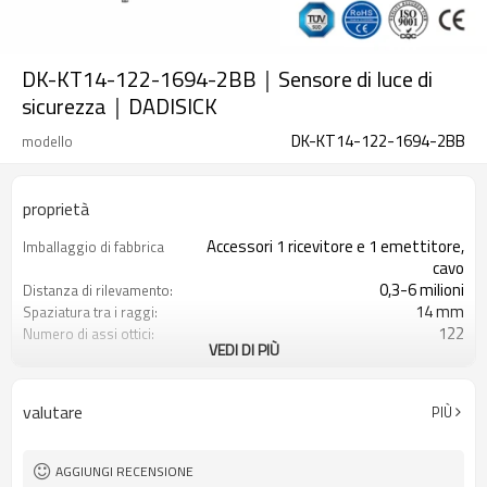
DK-KT14-122-1694-2BB｜Sensore di luce di
sicurezza｜DADISICK
DK-KT14-122-1694-2BB
modello
proprietà
Accessori 1 ricevitore e 1 emettitore,
Imballaggio di fabbrica
cavo
0,3-6 milioni
Distanza di rilevamento:
14 mm
Spaziatura tra i raggi:
122
Numero di assi ottici:
VEDI DI PIÙ
1694 mm
Altezza di protezione:
2PNP
2 uscite di sicurezza
(OSSD)
valutare
PIÙ
Dotato di connettore M8
Spina di interfaccia
TUV, UL, CE, RoSH, GB
Certificazione:
AGGIUNGI RECENSIONE