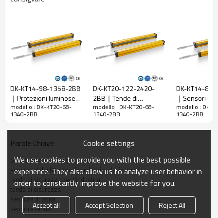
Caratteristiche
Spazio tra i
20 mm
raggi
Rileva la
28 mm
precisione
Quantità di
68
travi
DK-KT14-98-1358-2BB
DK-KT20-122-2420-
DK-KT14-88-
Raggio
｜Protezioni luminose
2BB｜Tende di
｜Sensori di s
1340 mm
d'azione
modello : DK-KT20-68-
modello : DK-KT20-68-
modello : DK-K
per presse piegatrici｜
sicurezza per l'industria
per macchine
1340-2BB
1340-2BB
1340-2BB
DADISICK
｜DADISICK
Taglia del
29mm*29mm*L, L è la lunghezza dell'emettitore e
prodotto
del ricevitore.
Cookie settings
Parole Chiave
Distanza di
rilevamento
30-6000 mm
We use cookies to provide you with the best possible
Sensore barriera di sicurezza
sensore della barriera fotoelettrica di sicurezza
experience. They also allow us to analyze user behavior in
Tempo di
tende di sicurezza per l'industria
order to constantly improve the website for you.
risposta
≤15 ms
tenda di sicurezza
sensore di zona
Accept all
Accept Selection
Reject All
sensore tenda
Dati meccanici