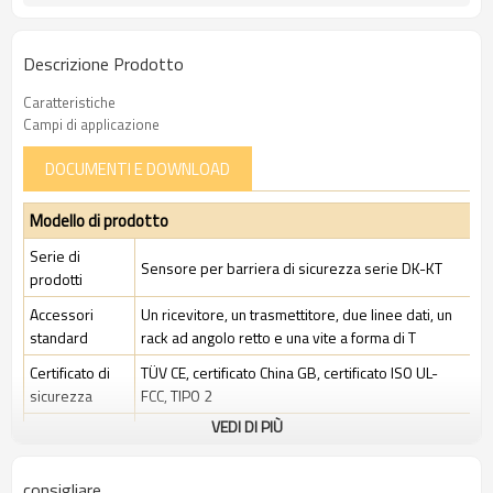
Descrizione Prodotto
Caratteristiche
Campi di applicazione
DOCUMENTI E DOWNLOAD
Modello di prodotto
Serie di
Sensore per barriera di sicurezza serie DK-KT
prodotti
Accessori
Un ricevitore, un trasmettitore, due linee dati, un
standard
rack ad angolo retto e una vite a forma di T
Certificato di
TÜV CE, certificato China GB, certificato ISO UL-
sicurezza
FCC, TIPO 2
VEDI DI PIÙ
Ambito di
Ambiente industriale standard
applicazione
consigliare