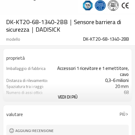
DK-KT20-68-1340-2BB｜Sensore barriera di
sicurezza｜DADISICK
DK-KT20-68-1340-2BB
modello
proprietà
Accessori 1 ricevitore e 1 emettitore,
Imballaggio di fabbrica
cavo
0,3-6 milioni
Distanza di rilevamento:
20 mm
Spaziatura tra i raggi:
68
Numero di assi ottici:
VEDI DI PIÙ
1340 mm
Altezza di protezione:
2PNP
2 uscite di sicurezza
(OSSD)
valutare
PIÙ
Dotato di connettore M8
Spina di interfaccia
TUV, UL, CE, RoSH, GB
Certificazione:
AGGIUNGI RECENSIONE