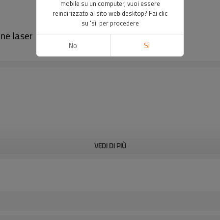
mobile su un computer, vuoi essere
reindirizzato al sito web desktop? Fai clic
su 'sì' per procedere
ione laser｜DADISICK
No
Sì
VEDI DI PIÙ