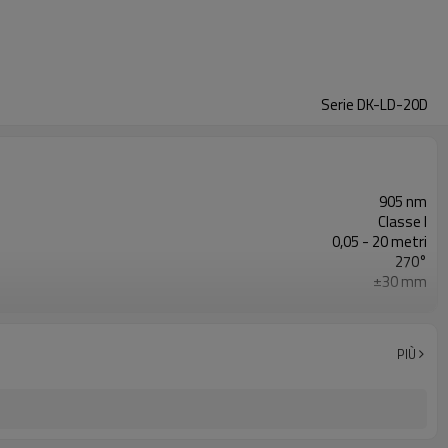
Serie DK-LD-20D
905 nm
Classe I
0,05 - 20 metri
270°
±30 mm
0,1° / 0,3°
15 Hz/30 Hz
PIÙ