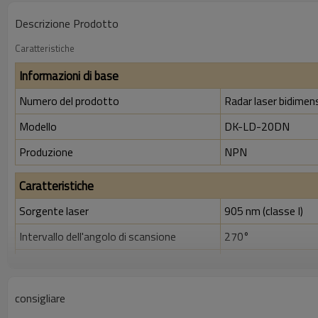
Descrizione Prodotto
Caratteristiche
Informazioni di base
Numero del prodotto
Radar laser bidimens
Modello
DK-LD-20DN
Produzione
NPN
Caratteristiche
Sorgente laser
905 nm (classe I)
Intervallo dell'angolo di scansione
270°
Frequenza di scansione
15 Hz/30 Hz
Risoluzione angolare
0,1° / 0,3°
consigliare
Area di lavoro
0,05 ~ 20 metri