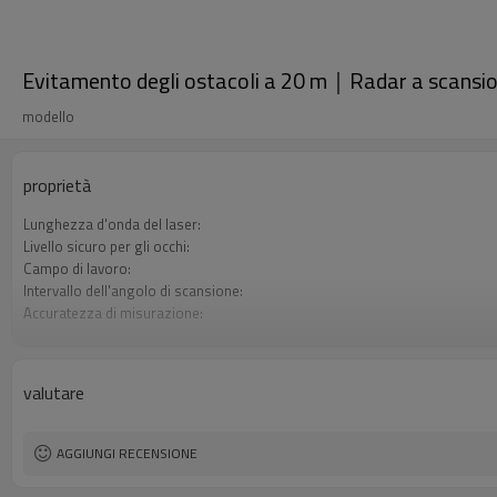
Evitamento degli ostacoli a 20 m｜Radar a scans
modello
proprietà
Lunghezza d'onda del laser:
Livello sicuro per gli occhi:
Campo di lavoro:
Intervallo dell'angolo di scansione:
Accuratezza di misurazione:
Risoluzione angolare:
Frequenza di scansione:
valutare
AGGIUNGI RECENSIONE