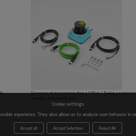
a dell'ambiente, generazione dell'area
ISPONIBILE
CK
Sicurezza di misurazione fino a 100 m｜Radar a scansion
modello : Serie DK-LD-20D
Cookie settings
sible experience. They also allow us to analyze user behavior in 
 mm
Accept all
Accept Selection
Reject All