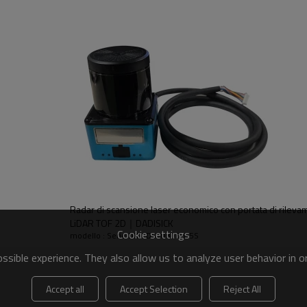
a dell'ambiente, generazione dell'area
e solare
Radar di scansione laser economico con portata di ril
LiDAR TOF 2D｜DADISICK
Cookie settings
modello : Serie DK-LDS2030B5-5S
sible experience. They also allow us to analyze user behavior in 
ionale
Accept all
Accept Selection
Reject All
oraggio: monitoraggio del numero di punti/monitoraggio della