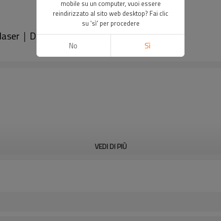
mobile su un computer, vuoi essere
reindirizzato al sito web desktop? Fai clic
su 'sì' per procedere
e laser｜DADISICK
No
Sì
VEDI DI PIÙ