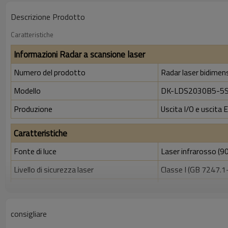
Descrizione Prodotto
Caratteristiche
Informazioni Radar a scansione laser
Numero del prodotto
Radar laser bidimens
Modello
DK-LDS2030B5-5
Produzione
Uscita I/O e uscita 
Caratteristiche
Fonte di luce
Laser infrarosso (9
Livello di sicurezza laser
Classe I (GB 7247.1-
Diametro faretto laser
8 mm
Angolo di scansione del riflettore laser
12,5 milioni
consigliare
Intervallo dell'angolo di scansione
300°