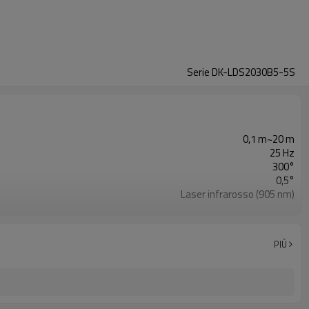
Serie DK-LDS2030B5-5S
0,1 m~20 m
25 Hz
300°
0,5°
Laser infrarosso (905 nm)
Classe 1 (GB7247.1-2012, IEC sicuro per gli occhi)
PIÙ