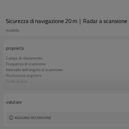
Sicurezza di navigazione 20 m｜Radar a scansion
modello
proprietà
Campo di rilevamento:
Frequenza di scansione:
Intervallo dell'angolo di scansione:
Risoluzione angolare
Fonte di luce:
Livello di sicurezza laser:
valutare
AGGIUNGI RECENSIONE