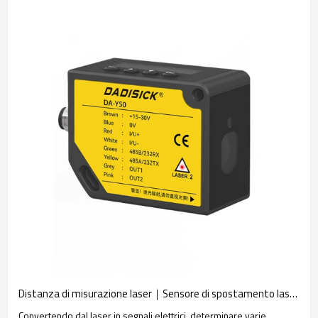
Distanza di misurazione laser｜Sensore di spostamento laser｜DADISICK
Convertendo dal laser in segnali elettrici. determinare varie