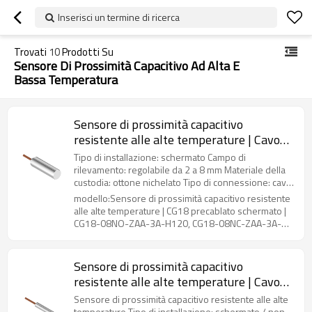
Inserisci un termine di ricerca
Trovati
10
Prodotti Su
Sensore Di Prossimità Capacitivo Ad Alta E
Bassa Temperatura
Sensore di prossimità capacitivo
resistente alle alte temperature | Cavo
cilindrico M18 2M CG18 precablato
Tipo di installazione: schermato Campo di
schermato | DADISICK
rilevamento: regolabile da 2 a 8 mm Materiale della
custodia: ottone nichelato Tipo di connessione: cavo
da 2 m Metodo di uscita: NPN NO / NC, PNP NO / NC,
modello:Sensore di prossimità capacitivo resistente
NPN NO e NC, PNP NO e NC
alle alte temperature | CG18 precablato schermato |
CG18-08NO-ZAA-3A-H120, CG18-08NC-ZAA-3A-
H120, CG18-08PO-ZAA-3A-H120, CG18-08PC-ZAA-
3A-H120, CG18-08PS-ZAA-4A-H120, CG18-08NS-
ZAA-4A-H120, CG18-08NO-ZAA-3A-H150, CG18-
Sensore di prossimità capacitivo
08NC-ZAA-3A-H150, CG18-08PO-ZAA-3A-H150,
resistente alle alte temperature | Cavo
CG18-08PC-ZAA-3A-H150, CG18-08PS-ZAA-4A-
cilindrico M8 2M CG08 precablato
H150, CG18-08NS-ZAA-4A-H150, CG18-08NO-ZAA-
Sensore di prossimità capacitivo resistente alle alte
3A-H180, CG18-08NC-ZAA-3A-H180, CG18-08PO-
temperature Tipo di installazione: schermato / non