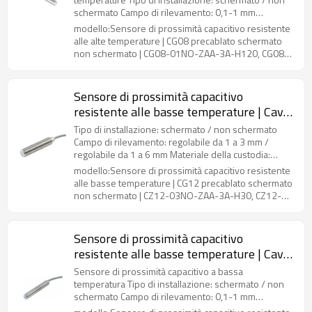
schermato non schermato | DADISICK
ZAA-3A-H180, CG18-08PC-ZAA-3A-H180, CG18-
schermato Campo di rilevamento: 0,1-1 mm
08PS-ZAA-4A-H180, CG18-08NS-ZAA-4A-H180
regolabile / 0,1-2 mm regolabile Materiale della
modello:Sensore di prossimità capacitivo resistente
custodia: ottone nichelato Tipo di connessione: cavo
alle alte temperature | CG08 precablato schermato
da 2 m Metodo di uscita: NPN NO, NPN NC, PNP NO,
non schermato | CG08-01NO-ZAA-3A-H120, CG08-
PNP NC
01NC-ZAA-3A-H120, CG08-01PO-ZAA-3A-H120,
CG08-01PC-ZAA-3A-H120，CG08-02NO-ZBA-3A-
H120, CG08-02NC-ZBA-3A-H120, CG08-02PO-ZBA-
Sensore di prossimità capacitivo
3A-H120, CG08-02PC-ZBA-3A-H120
resistente alle basse temperature | Cavo
cilindrico M12 2M CZ12 precablato
Tipo di installazione: schermato / non schermato
schermato non schermato | DADISICK
Campo di rilevamento: regolabile da 1 a 3 mm /
regolabile da 1 a 6 mm Materiale della custodia:
ottone nichelato Tipo di connessione: cavo da 2 m
modello:Sensore di prossimità capacitivo resistente
Metodo di uscita: NPN NO, NPN NC, PNP NO, PNP NC
alle basse temperature | CG12 precablato schermato
non schermato | CZ12-03NO-ZAA-3A-H30, CZ12-
03NC-ZAA-3A-H30, CZ12-03PO-ZAA-3A-H30,
CZ12-03PC-ZAA-3A-H30, CZ12-03NO-ZAA-3A-H40,
CZ12-03NC-ZAA-3A-H40, CZ12-03PO-ZAA-3A-H40,
Sensore di prossimità capacitivo
CZ12-03PC-ZAA-3A-H40, CZ12-06NO-ZBA-3A-H30,
resistente alle basse temperature | Cavo
CZ12-06NC-ZBA-3A-H30, CZ12-06PO-ZBA-3A-
cilindrico M8 2M CZ08 precablato
H30, CZ12-06PC-ZBA-3A-H30, CZ12-06NO-ZBA-
Sensore di prossimità capacitivo a bassa
schermato non schermato | DADISICK
3A-H40, CZ12-06NC-ZBA-3A-H40, CZ12-06PO-
temperatura Tipo di installazione: schermato / non
ZBA-3A-H40, CZ12-06PC-ZBA-3A-H40
schermato Campo di rilevamento: 0,1-1 mm
regolabile / 0,1-2 mm regolabile Materiale della