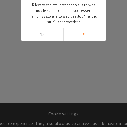
Rilevato che stai accedendo al sito web
mobile su un computer, vuoi essere
reindirizzato al sito web desktop? Fai clic
su 'sì' per procedere
No
Sì
Cookie settings
sible experience. They also allow us to analyze user behavior in 