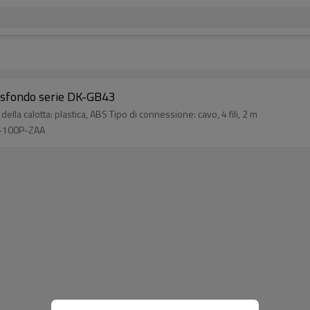
o sfondo serie DK-GB43
la calotta: plastica, ABS Tipo di connessione: cavo, 4 fili, 2 m
3-100P-ZAA