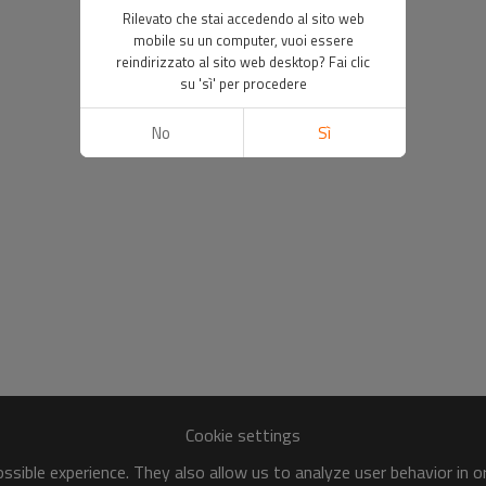
Rilevato che stai accedendo al sito web
mobile su un computer, vuoi essere
reindirizzato al sito web desktop? Fai clic
su 'sì' per procedere
No
Sì
Cookie settings
sible experience. They also allow us to analyze user behavior in 