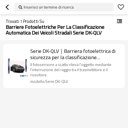
Inserisci un termine di ricerca
Trovati
1
Prodotti Su
Barriere Fotoelettriche Per La Classificazione
Automatica Dei Veicoli Stradali Serie DK-QLV
Serie DK-QLV｜Barriera fotoelettrica di
sicurezza per la classificazione
automatica dei veicoli autostradali｜
Il fotosensore a scatto rileva l'oggetto mediante
DADISICK
l'interruzione del raggio tra il trasmettitore e il
ricevitore.
modello:Serie DK-QLV