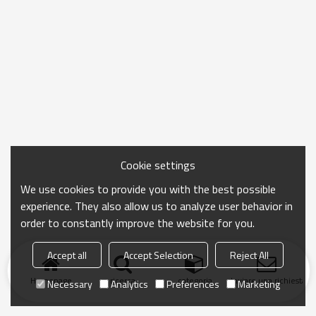
Cookie settings
We use cookies to provide you with the best possible
experience. They also allow us to analyze user behavior in
order to constantly improve the website for you.
Accept all
Accept Selection
Reject All
Homepage
ricerca
categoria
Inviare una richiesta
Necessary
Analytics
Preferences
Marketing