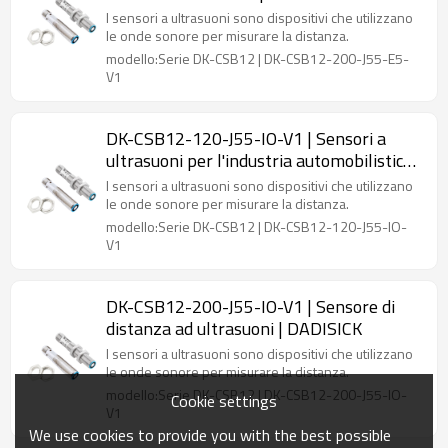
I sensori a ultrasuoni sono dispositivi che utilizzano
le onde sonore per misurare la distanza.
modello:Serie DK-CSB12 | DK-CSB12-200-J55-E5-
V1
DK-CSB12-120-J55-IO-V1 | Sensori a
ultrasuoni per l'industria automobilistica |
DADISICK
I sensori a ultrasuoni sono dispositivi che utilizzano
le onde sonore per misurare la distanza.
modello:Serie DK-CSB12 | DK-CSB12-120-J55-IO-
V1
DK-CSB12-200-J55-IO-V1 | Sensore di
distanza ad ultrasuoni | DADISICK
I sensori a ultrasuoni sono dispositivi che utilizzano
le onde sonore per misurare la distanza.
modello:Serie DK-CSB12 | DK-CSB12-200-J55-IO-
Cookie settings
V1
We use cookies to provide you with the best possible