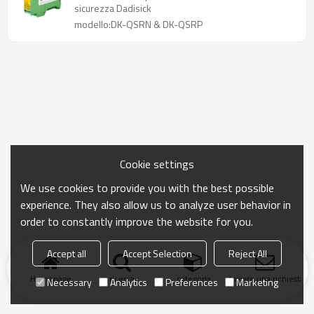
sicurezza Dadisick
modello:DK-QSRN & DK-QSRP
Cookie settings
We use cookies to provide you with the best possible
experience. They also allow us to analyze user behavior in
order to constantly improve the website for you.
Accept all
Accept Selection
Reject All
Homepage
ricerca
categoria
Inviare una richiesta
Necessary
Analytics
Preferences
Marketing