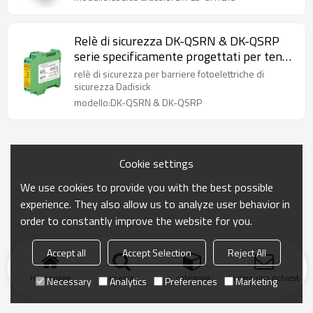
Relè di sicurezza DK-QSRN & DK-QSRP
serie specificamente progettati per tende
luminose di sicurezza
relè di sicurezza per barriere fotoelettriche di
sicurezza Dadisick
modello:DK-QSRN & DK-QSRP
Cookie settings
We use cookies to provide you with the best possible
experience. They also allow us to analyze user behavior in
order to constantly improve the website for you.
Accept all
Accept Selection
Reject All
Homepage
ricerca
categoria
Inviare una richiesta
Necessary
Analytics
Preferences
Marketing