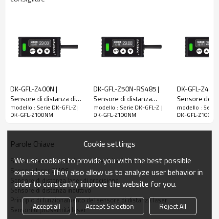
Comunicazione
GFL-
GFL-
GFL-
GFL-
GFL-
RS485
Z30N-
Z50N-
Z100N-
Z200N-
Z400N-
RS485
RS485
RS485
RS485
RS485
Misurazione
100
400
30 mm
50 mm
200mm
dell'interasse
mm
mm
Campo di misura
±15
±35
±80
±200
±5 mm
mm
mm
mm
mm
DK-GFL-Z400N |
DK-GFL-Z50N-RS485 |
DK-GFL-Z400N
400μm
Sensore di distanza di
Sensore di distanza
Sensore del ra
modello : Serie DK-GFL-Z |
modello : Serie DK-GFL-Z |
modello : Serie 
(distanza d
prossimità | DADISICK
laser industriale |
| DADISICK
DK-GFL-Z100NM
DK-GFL-Z100NM
DK-GFL-Z100N
DADISICK
misurazion
200~400m
Ripetibilità
10μm
30μm
70μm
200μm
800μm
Cookie settings
Parole Chiave
(distanza d
misurazion
We use cookies to provide you with the best possible
Sensore laser per la misurazione della distanza
400~600m
Sensore laser CMOS
experience. They also allow us to analyze user behavior in
Sensore di distanza laser di precisione
order to constantly improve the website for you.
±0,2%FS
Sensore di distanza induttivo
(distanza di
Principio di funzionamento del sensore di distanza laser
misurazione
Accept all
Accept Selection
Reject All
Sensori di prossimità laser
200~400