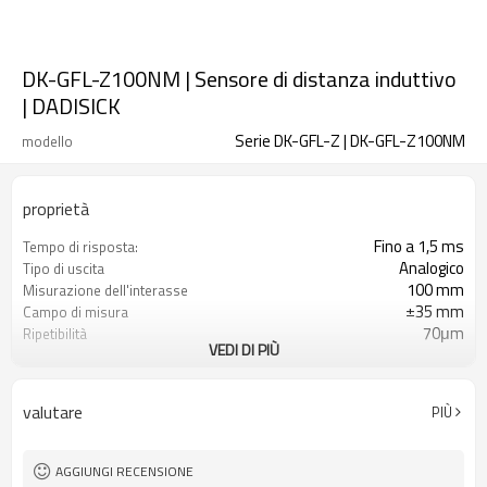
DK-GFL-Z100NM | Sensore di distanza induttivo
| DADISICK
Serie DK-GFL-Z | DK-GFL-Z100NM
modello
proprietà
Fino a 1,5 ms
Tempo di risposta:
Analogico
Tipo di uscita
100 mm
Misurazione dell'interasse
±35 mm
Campo di misura
70μm
Ripetibilità
VEDI DI PIÙ
12~24 V CC±10%, pulsazione P-P10%
Tensione di alimentazione
valutare
PIÙ
AGGIUNGI RECENSIONE