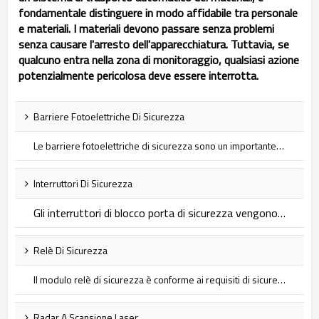
fondamentale distinguere in modo affidabile tra personale
e materiali. I materiali devono passare senza problemi
senza causare l'arresto dell'apparecchiatura. Tuttavia, se
qualcuno entra nella zona di monitoraggio, qualsiasi azione
potenzialmente pericolosa deve essere interrotta.
Barriere Fotoelettriche Di Sicurezza
Le barriere fotoelettriche di sicurezza sono un importante dispositivo di sicurezza che fornisce una protezione efficace del personale e delle attrezzature e aiuta a ridurre gli incidenti sul lavoro...
Interruttori Di Sicurezza
Gli interruttori di blocco porta di sicurezza vengono utilizzati in una varietà di applicazioni in cui è necessario limitare l'accesso o impedire l'attivazione accidentale. Sono un meccanismo che aumenta la sicurezza impedendo l'uso accidentale o non autorizzato di uno specifico macchinario, attrezzatura o sistema...
Relè Di Sicurezza
Il modulo relè di sicurezza è conforme ai requisiti di sicurezza EN/ISO13849-1Cat.4 ed è adatto per monitorare vari segnali in siti industriali con elevati requisiti di sicurezza, inclusi segnali di arresto di emergenza, segnali di interruttore di porte di sicurezza, segnali di grate di sicurezza e segnali di barriere fotoelettriche di sicurezza. segnale del pulsante. Lo scopo principale è proteggere gli operatori dei macchinari e i macchinari e le attrezzature esposti a diversi livelli di pericolo.
Radar A Scansione Laser