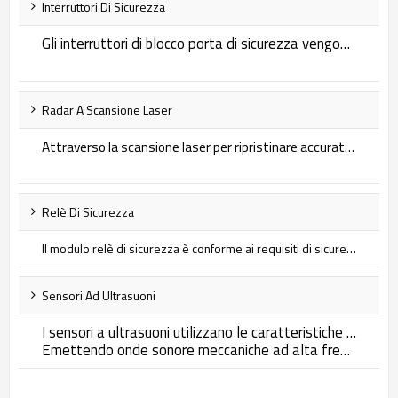
Interruttori Di Sicurezza
Gli interruttori di blocco porta di sicurezza vengono utilizzati in una varietà di applicazioni in cui è necessario limitare l'accesso o impedire l'attivazione accidentale. Sono un meccanismo che aumenta la sicurezza impedendo l'uso accidentale o non autorizzato di uno specifico macchinario, attrezzatura o sistema.
Radar A Scansione Laser
Attraverso la scansione laser per ripristinare accuratamente l'ambiente circostante, se un oggetto entra nell'area di avviso preimpostata, il lidar fornirà un segnale di avviso acustico e visivo all'operatore. Lidar è stato ampiamente utilizzato in molti campi, ad esempio per evitare ostacoli senza conducente, posizionamento e navigazione autonomi di robot di servizio, navigazione e evitamento ostacoli AGV, protezione della sicurezza operativa dell'area di fabbrica, monitoraggio intelligente della sicurezza e rilevamento intelligente dei veicoli di trasporto.
Relè Di Sicurezza
Il modulo relè di sicurezza è conforme ai requisiti di sicurezza EN/ISO13849-1Cat.4 ed è adatto per monitorare vari segnali in siti industriali con elevati requisiti di sicurezza, inclusi segnali di arresto di emergenza, segnali di interruttore di porte di sicurezza, segnali di grate di sicurezza e segnali di barriere fotoelettriche di sicurezza. segnale del pulsante. Lo scopo principale è proteggere gli operatori dei macchinari e i macchinari e le attrezzature esposti a diversi livelli di pericolo.
Sensori Ad Ultrasuoni
I sensori a ultrasuoni utilizzano le caratteristiche delle onde sonore per fornire una soluzione di rilevamento accurata e senza contatto per rilevare lo stato e la distanza degli oggetti.
Emettendo onde sonore meccaniche ad alta frequenza e ricevendo le onde sonore riflesse dagli oggetti incontrati, è possibile ottenere la distanza o lo stato preciso dell'oggetto bersaglio calcolando il tempo o l'energia tra la trasmissione e la ricezione delle onde sonore.