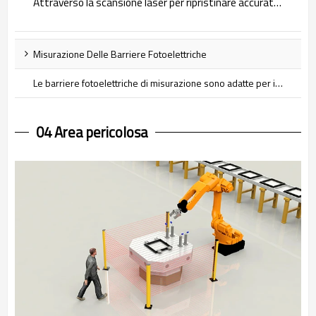
Attraverso la scansione laser per ripristinare accuratamente l'ambiente circostante, se un oggetto entra nell'area di avviso preimpostata, il lidar fornirà un segnale di avviso acustico e visivo all'operatore. Lidar è stato ampiamente utilizzato in molti campi, ad esempio per evitare ostacoli senza conducente, posizionamento e navigazione autonomi di robot di servizio, navigazione e evitamento ostacoli AGV, protezione della sicurezza operativa dell'area di fabbrica, monitoraggio intelligente della sicurezza e rilevamento intelligente dei veicoli di trasporto.
Misurazione Delle Barriere Fotoelettriche
Le barriere fotoelettriche di misurazione sono adatte per ispezioni e misurazioni ad alta precisione, tra cui misurazione dimensionale, posizionamento dello spruzzo, conteggio delle parti, rilevamento dei contorni, correzione di precisione, rilevamento dei fori, rilevamento della forma, posizionamento dei bordi e del centro, rilevamento delle dimensioni del prodotto online, ecc., con un Metodo di scansione, coopera con il controller e il suo software per realizzare la funzione di monitoraggio e misurazione della forma e delle dimensioni degli oggetti.
04 Area pericolosa