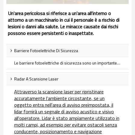
Un'area pericolosa si riferisce a un'area all'interno o
attorno a un macchinario in cui il personale è a rischio di
lesioni o danni alla salute. Le minacce causate dai rischi
possono essere persistenti o inaspettate.
Barriere Fotoelettriche Di Sicurezza
Le barriere fotoelettriche di sicurezza sono un importante dispositivo di sicurezza che fornisce una protezione efficace del personale e delle attrezzature e aiuta a ridurre gli incidenti sul lavoro...
Radar A Scansione Laser
Attraverso la scansione laser per ripristinare
accuratamente l'ambiente circostante, se un
oggetto entra nell'area di avviso preimpostata, il
lidar fornirà un segnale di avviso acustico e visivo
all'operatore. Lidar è stato ampiamente utilizzato in
molti campi, ad esempio per evitare ostacoli senza
conducente, posizionamento e navigazione