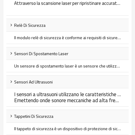
Attraverso la scansione laser per ripristinare accuratamente l'ambiente circostante, se un oggetto entra nell'area di avviso preimpostata, il lidar fornirà un segnale di avviso acustico e visivo all'operatore. Lidar è stato ampiamente utilizzato in molti campi, ad esempio per evitare ostacoli senza conducente, posizionamento e navigazione autonomi di robot di servizio, navigazione e evitamento ostacoli AGV, protezione della sicurezza operativa dell'area di fabbrica, monitoraggio intelligente della sicurezza e rilevamento intelligente dei veicoli di trasporto.
Relè Di Sicurezza
Il modulo relè di sicurezza è conforme ai requisiti di sicurezza EN/ISO13849-1Cat.4 ed è adatto per monitorare vari segnali in siti industriali con elevati requisiti di sicurezza, inclusi segnali di arresto di emergenza, segnali di interruttore di porte di sicurezza, segnali di grate di sicurezza e segnali di barriere fotoelettriche di sicurezza. segnale del pulsante. Lo scopo principale è proteggere gli operatori dei macchinari e i macchinari e le attrezzature esposti a diversi livelli di pericolo.
Sensori Di Spostamento Laser
Un sensore di spostamento laser è un sensore che utilizza la tecnologia laser per misurare la posizione e la distanza degli oggetti. Basato sul principio di funzionamento del tempo di volo e della portata trigonometrica, emettendo un raggio laser su un oggetto bersaglio e tornando indietro nel tempo. Misurando il ritardo temporale (o differenza di fase) e un valore noto della velocità della luce, il sensore può calcolare la distanza tra l'oggetto e il sensore. Può fornire misurazioni senza contatto con elevata precisione e risposta rapida e può essere integrato con altri sensori o sistemi per ottenere attività di misurazione e controllo più complesse.
Sensori Ad Ultrasuoni
I sensori a ultrasuoni utilizzano le caratteristiche delle onde sonore per fornire una soluzione di rilevamento accurata e senza contatto per rilevare lo stato e la distanza degli oggetti.
Emettendo onde sonore meccaniche ad alta frequenza e ricevendo le onde sonore riflesse dagli oggetti incontrati, è possibile ottenere la distanza o lo stato preciso dell'oggetto bersaglio calcolando il tempo o l'energia tra la trasmissione e la ricezione delle onde sonore.
Tappetini Di Sicurezza
Il tappeto di sicurezza è un dispositivo di protezione di sicurezza sensibile alla pressione. Quando viene esercitato un peso minimo impostato sul tappeto di sicurezza, l'interruttore si spegne e il controller invierà un segnale di arresto alla macchina protetta per arrestarne il movimento. Proteggi in modo affidabile gli operatori da vari potenziali pericoli.