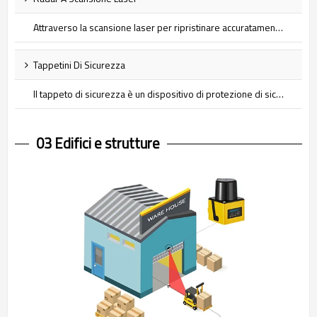
Attraverso la scansione laser per ripristinare accuratamente l'ambiente circostante, se un oggetto entra nell'area di avviso preimpostata, il lidar fornirà un segnale di avviso acustico e visivo all'operatore. Lidar è stato ampiamente utilizzato in molti campi, ad esempio per evitare ostacoli senza conducente, posizionamento e navigazione autonomi di robot di servizio, navigazione e evitamento ostacoli AGV, protezione della sicurezza operativa dell'area di fabbrica, monitoraggio intelligente della sicurezza e rilevamento intelligente dei veicoli di trasporto...
Tappetini Di Sicurezza
Il tappeto di sicurezza è un dispositivo di protezione di sicurezza sensibile alla pressione. Quando viene esercitato un peso minimo impostato sul tappeto di sicurezza, l'interruttore si spegne e il controller invierà un segnale di arresto alla macchina protetta per arrestarne il movimento. Proteggi in modo affidabile gli operatori da vari potenziali pericoli.
03 Edifici e strutture