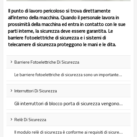
Il punto di lavoro pericoloso si trova direttamente
all'interno della macchina. Quando il personale lavora in
prossimità della macchina ed entra in contatto con le sue
parti interne, la sicurezza deve essere garantita. Le
barriere fotoelettriche di sicurezza e i sistemi di
telecamere di sicurezza proteggono le mani e le dita.
Barriere Fotoelettriche Di Sicurezza
Le barriere fotoelettriche di sicurezza sono un importante dispositivo di sicurezza che fornisce una protezione efficace del personale e delle attrezzature e aiuta a ridurre gli incidenti sul lavoro...
Interruttori Di Sicurezza
Gli interruttori di blocco porta di sicurezza vengono utilizzati in una varietà di applicazioni in cui è necessario limitare l'accesso o impedire l'attivazione accidentale. Sono un meccanismo che aumenta la sicurezza impedendo l'uso accidentale o non autorizzato di uno specifico macchinario, attrezzatura o sistema...
Relè Di Sicurezza
Il modulo relè di sicurezza è conforme ai requisiti di sicurezza EN/ISO13849-1Cat.4 ed è adatto per monitorare vari segnali in siti industriali con elevati requisiti di sicurezza, inclusi segnali di arresto di emergenza, segnali di interruttore di porte di sicurezza, segnali di grate di sicurezza e segnali di barriere fotoelettriche di sicurezza. segnale del pulsante. Lo scopo principale è proteggere gli operatori dei macchinari e i macchinari e le attrezzature esposti a diversi livelli di pericolo.