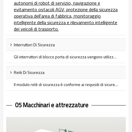
autonomi di robot di servizio, navigazione e
evitamento ostacoli AGV, protezione della sicurezza
operativa dell'area di fabbrica, monitoraggio
intelligente della sicurezza e rilevamento intelligente
dei veicoli di trasporto.
Interruttori Di Sicurezza
Gli interruttori di blocco porta di sicurezza vengono utilizzati in una varietà di applicazioni in cui è necessario limitare l'accesso o impedire l'attivazione accidentale. Sono un meccanismo che aumenta la sicurezza impedendo l'uso accidentale o non autorizzato di uno specifico macchinario, attrezzatura o sistema...
Relè Di Sicurezza
Il modulo relè di sicurezza è conforme ai requisiti di sicurezza EN/ISO13849-1Cat.4 ed è adatto per monitorare vari segnali in siti industriali con elevati requisiti di sicurezza, inclusi segnali di arresto di emergenza, segnali di interruttore di porte di sicurezza, segnali di grate di sicurezza e segnali di barriere fotoelettriche di sicurezza. segnale del pulsante. Lo scopo principale è proteggere gli operatori dei macchinari e i macchinari e le attrezzature esposti a diversi livelli di pericolo.
05 Macchinari e attrezzature