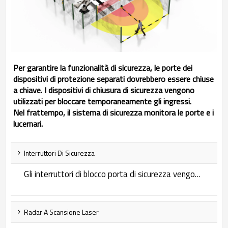
Per garantire la funzionalità di sicurezza, le porte dei
dispositivi di protezione separati dovrebbero essere chiuse
a chiave. I dispositivi di chiusura di sicurezza vengono
utilizzati per bloccare temporaneamente gli ingressi.
Nel frattempo, il sistema di sicurezza monitora le porte e i
lucernari.
Interruttori Di Sicurezza
Gli interruttori di blocco porta di sicurezza vengono utilizzati in una varietà di applicazioni in cui è necessario limitare l'accesso o impedire l'attivazione accidentale. Sono un meccanismo che aumenta la sicurezza impedendo l'uso accidentale o non autorizzato di uno specifico macchinario, attrezzatura o sistema.
Radar A Scansione Laser