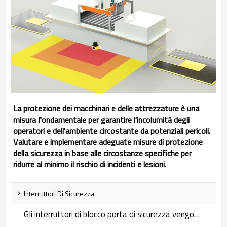
La protezione dei macchinari e delle attrezzature è una
misura fondamentale per garantire l'incolumità degli
operatori e dell'ambiente circostante da potenziali pericoli.
Valutare e implementare adeguate misure di protezione
della sicurezza in base alle circostanze specifiche per
ridurre al minimo il rischio di incidenti e lesioni.
Interruttori Di Sicurezza
Gli interruttori di blocco porta di sicurezza vengono utilizzati in una varietà di applicazioni in cui è necessario limitare l'accesso o impedire l'attivazione accidentale. Sono un meccanismo che aumenta la sicurezza impedendo l'uso accidentale o non autorizzato di uno specifico macchinario, attrezzatura o sistema.