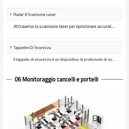
Radar A Scansione Laser
Attraverso la scansione laser per ripristinare accuratamente l'ambiente circostante, se un oggetto entra nell'area di avviso preimpostata, il lidar fornirà un segnale di avviso acustico e visivo all'operatore. Lidar è stato ampiamente utilizzato in molti campi, ad esempio per evitare ostacoli senza conducente, posizionamento e navigazione autonomi di robot di servizio, navigazione e evitamento ostacoli AGV, protezione della sicurezza operativa dell'area di fabbrica, monitoraggio intelligente della sicurezza e rilevamento intelligente dei veicoli di trasporto.
Tappetini Di Sicurezza
Il tappeto di sicurezza è un dispositivo di protezione di sicurezza sensibile alla pressione. Quando viene esercitato un peso minimo impostato sul tappeto di sicurezza, l'interruttore si spegne e il controller invierà un segnale di arresto alla macchina protetta per arrestarne il movimento. Proteggi in modo affidabile gli operatori da vari potenziali pericoli.
06 Monitoraggio cancelli e portelli