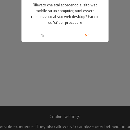
Rilevato che stai accedendo al sito web
mobile su un computer, vuoi essere
reindirizzato al sito web desktop? Fai clic
su 'sì' per procedere
No
Sì
Cookie settings
sible experience. They also allow us to analyze user behavior in 