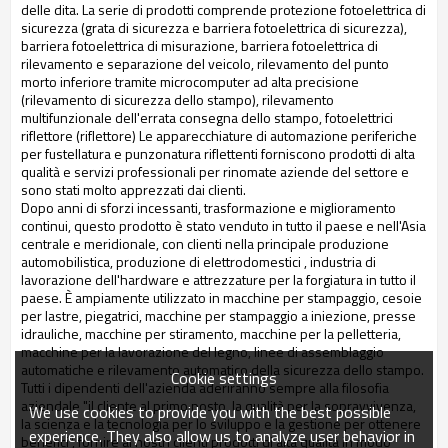
delle dita. La serie di prodotti comprende
protezione fotoelettrica di
sicurezza (grata di sicurezza e barriera fotoelettrica di sicurezza),
barriera fotoelettrica di misurazione, barriera fotoelettrica di
rilevamento
e separazione del veicolo, rilevamento del punto
morto inferiore tramite microcomputer ad alta precisione
(rilevamento di sicurezza dello stampo), rilevamento
multifunzionale dell'errata consegna dello stampo, fotoelettrici
riflettore (riflettore) Le apparecchiature di automazione periferiche
per fustellatura e punzonatura riflettenti
forniscono prodotti di alta
qualità e servizi professionali per rinomate aziende del
settore e
sono stati molto apprezzati dai clienti.
Dopo anni di sforzi incessanti, trasformazione e miglioramento
continui, questo prodotto è stato venduto in tutto il
paese e nell'Asia
centrale e meridionale, con clienti nella principale produzione
automobilistica, produzione di elettrodomestici
, industria di
lavorazione dell'hardware e attrezzature per la forgiatura in tutto il
paese. È ampiamente utilizzato in
macchine per stampaggio, cesoie
per lastre, piegatrici, macchine per stampaggio a iniezione, presse
idrauliche, macchine per stiramento, macchine per la
pelletteria,
macchine per la lavorazione del legno, linee di assemblaggio
automatiche e rilevamento automatico della sicurezza dello stampo.
Cookie settings
Tutti i dipendenti dell'azienda aderiranno sempre alla filosofia
aziendale "il cliente al primo posto, la qualità per la sopravvivenza,
We use cookies to provide you with the best possible
la scienza e la tecnologia per lo sviluppo e la gestione per ottenere
experience. They also allow us to analyze user behavior in
benefici", fornire ai nostri
clienti prodotti di alta qualità in modo